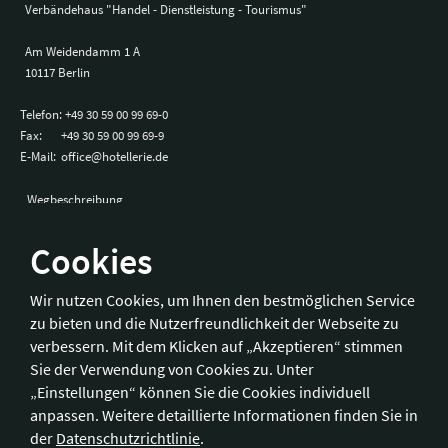
Verbändehaus "Handel - Dienstleistung - Tourismus"
Am Weidendamm 1 A
10117 Berlin
Telefon:
+49 30 59 00 99 69-0
Fax:
+49 30 59 00 99 69-9
E-Mail:
office@hotellerie.de
Wegbeschreibung
Cookies
Bonn
Wir nutzen Cookies, um Ihnen den bestmöglichen Service
zu bieten und die Nutzerfreundlichkeit der Webseite zu
Hotelverband Deutschland (IHA) / IHA-Service GmbH
verbessern. Mit dem Klicken auf „Akzeptieren“ stimmen
Kronprinzenstraße 37
Sie der Verwendung von Cookies zu. Unter
53173 Bonn
„Einstellungen“ können Sie die Cookies individuell
anpassen. Weitere detaillierte Informationen finden Sie in
Telefon:
+49 228 92 39 29-0
der
Datenschutzrichtlinie
.