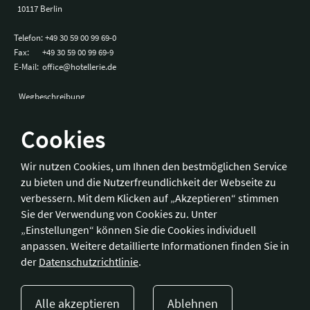
10117 Berlin
Telefon:
+49 30 59 00 99 69-0
Fax:
+49 30 59 00 99 69-9
E-Mail:
office@hotellerie.de
Wegbeschreibung
Cookies
Bonn
Wir nutzen Cookies, um Ihnen den bestmöglichen Service
zu bieten und die Nutzerfreundlichkeit der Webseite zu
Hotelverband Deutschland (IHA) / IHA-Service GmbH
verbessern. Mit dem Klicken auf „Akzeptieren“ stimmen
Kronprinzenstraße 37
Sie der Verwendung von Cookies zu. Unter
53173 Bonn
„Einstellungen“ können Sie die Cookies individuell
anpassen. Weitere detaillierte Informationen finden Sie in
Telefon:
+49 228 92 39 29-0
der
Datenschutzrichtlinie
.
Fax:
+49 228 92 39 29-9
E-Mail:
bonn@hotellerie.de
Alle akzeptieren
Ablehnen