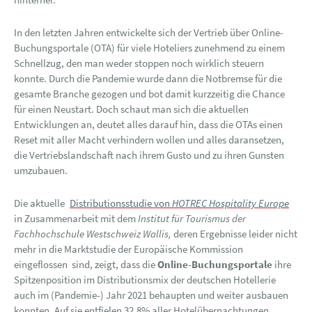
In den letzten Jahren entwickelte sich der Vertrieb über Online-
Buchungsportale (OTA) für viele Hoteliers zunehmend zu einem
Schnellzug, den man weder stoppen noch wirklich steuern
konnte. Durch die Pandemie wurde dann die Notbremse für die
gesamte Branche gezogen und bot damit kurzzeitig die Chance
für einen Neustart. Doch schaut man sich die aktuellen
Entwicklungen an, deutet alles darauf hin, dass die OTAs einen
Reset mit aller Macht verhindern wollen und alles daransetzen,
die Vertriebslandschaft nach ihrem Gusto und zu ihren Gunsten
umzubauen.
Die aktuelle
Distributionsstudie von
HOTREC Hospitality Europe
in Zusammenarbeit mit dem
Institut für Tourismus der
Fachhochschule Westschweiz Wallis,
deren Ergebnisse leider nicht
mehr in die Marktstudie der Europäische Kommission
eingeflossen sind, zeigt, dass die
Online-Buchungsportale
ihre
Spitzenposition im Distributionsmix der deutschen Hotellerie
auch im (Pandemie-) Jahr 2021 behaupten und weiter ausbauen
konnten. Auf sie entfielen 32,8% aller Hotelübernachtungen