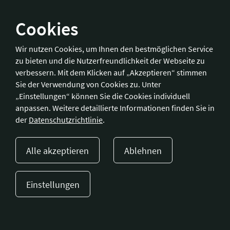
Cookies
Bonn
Wir nutzen Cookies, um Ihnen den bestmöglichen Service
zu bieten und die Nutzerfreundlichkeit der Webseite zu
Hotelverband Deutschland (IHA) / IHA-Service GmbH
verbessern. Mit dem Klicken auf „Akzeptieren“ stimmen
Kronprinzenstraße 37
Sie der Verwendung von Cookies zu. Unter
53173 Bonn
„Einstellungen“ können Sie die Cookies individuell
anpassen. Weitere detaillierte Informationen finden Sie in
Telefon:
+49 228 92 39 29-0
der
Datenschutzrichtlinie
.
Fax:
+49 228 92 39 29-9
E-Mail:
bonn@hotellerie.de
Alle akzeptieren
Ablehnen
Wegbeschreibung
Einstellungen
Presse
Kontakt
Impressum
Datenschutzerklärung
Cookie-Einstellungen
© 2023 Hotellerie