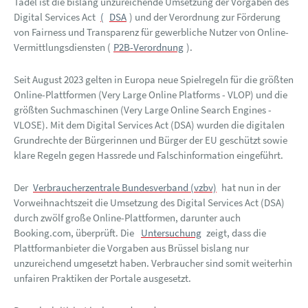
Tadel ist die bislang unzureichende Umsetzung der Vorgaben des
Digital Services Act
(
DSA
) und der Verordnung zur Förderung
von Fairness und Transparenz für gewerbliche Nutzer von Online-
Vermittlungsdiensten (
P2B-Verordnung
).
Seit August 2023 gelten in Europa neue Spielregeln für die größten
Online-Plattformen (Very Large Online Platforms - VLOP) und die
größten Suchmaschinen
(Very Large Online Search Engines -
VLOSE). Mit dem Digital Services Act (DSA) wurden die digitalen
Grundrechte der Bürgerinnen und Bürger der EU geschützt sowie
klare Regeln gegen Hassrede und Falschinformation eingeführt.
Der
Verbraucherzentrale Bundesverband (vzbv)
hat nun in der
Vorweihnachtszeit die Umsetzung des Digital Services Act (DSA)
durch zwölf große Online-Plattformen, darunter auch
Booking.com, überprüft. Die
Untersuchung
zeigt, dass die
Plattformanbieter die Vorgaben aus Brüssel bislang nur
unzureichend umgesetzt haben. Verbraucher sind somit weiterhin
unfairen Praktiken der Portale ausgesetzt.