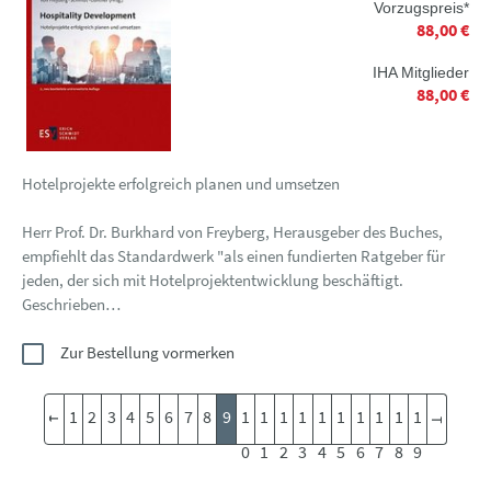
Vorzugspreis*
88,00 €
IHA Mitglieder
88,00 €
Hotelprojekte erfolgreich planen und umsetzen
Herr Prof. Dr. Burkhard von Freyberg, Herausgeber des Buches,
empfiehlt das Standardwerk "als einen fundierten Ratgeber für
jeden, der sich mit Hotelprojektentwicklung beschäftigt.
Geschrieben…
Zur Bestellung vormerken
1
2
3
4
5
6
7
8
9
1
1
1
1
1
1
1
1
1
1
0
1
2
3
4
5
6
7
8
9