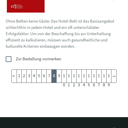
Ohne Betten keine Gäste: Das Hotel-Bett ist das Basisangebot
schlechthin in jedem Hotel und ein oft unterschätzter
Erfolgsfaktor. Um von der Beschaffung bis zur Unterhaltung
effizient zu kalkulieren, müssen auch gesundheitliche und
kulturelle Kriterien einbezogen werden.
Zur Bestellung vormerken
1
2
3
4
5
6
7
8
9
1
1
1
1
1
1
1
1
1
1
0
1
2
3
4
5
6
7
8
9