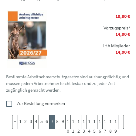
19,90 €
Vorzugspreis*
14,90 €
IHA Mitglieder
14,90 €
Bestimmte Arbeitnehmerschutzgesetze sind aushangpflichtig und
müssen jedem Arbeitnehmer leicht lesbar und zu jeder Zeit
zugänglich gemacht werden.
Zur Bestellung vormerken
1
2
3
4
5
6
7
8
9
1
1
1
1
1
1
1
1
1
1
0
1
2
3
4
5
6
7
8
9