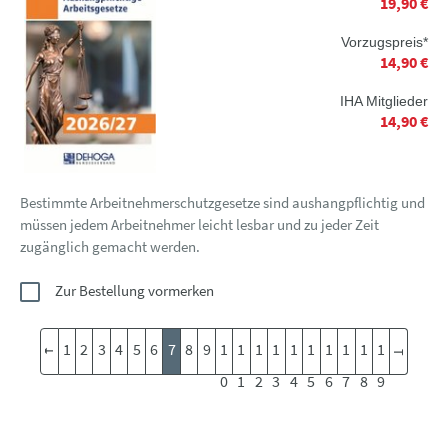
19,90 €
Vorzugspreis*
14,90 €
IHA Mitglieder
14,90 €
Bestimmte Arbeitnehmerschutzgesetze sind aushangpflichtig und
müssen jedem Arbeitnehmer leicht lesbar und zu jeder Zeit
zugänglich gemacht werden.
Zur Bestellung vormerken
1
2
3
4
5
6
7
8
9
1
1
1
1
1
1
1
1
1
1
0
1
2
3
4
5
6
7
8
9