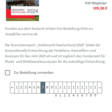
IHA Mitglieder
105,00 €
Kunden aus dem Ausland richten ihre Bestellung bitte an:
shop@iha-service.de
Der Branchenreport „Hotelmarkt Deutschland 2024“ bildet die
konjunkturelle Entwicklung der Hotellerie, Kennziffern und
Analysen für das Jahr 2023 ab und ist sogleich das Fundament für
Markt- und Wettbewerbsanalysen für die zukünftige Entwicklung.
Zur Bestellung vormerken
1
2
3
4
5
6
7
8
9
1
1
1
1
1
1
1
1
1
1
0
1
2
3
4
5
6
7
8
9