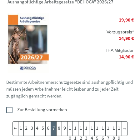
Aushangpflichtige Arbeitsgesetze "DEHOGA" 2026/27
19,90 €
Vorzugspreis*
14,90 €
IHA Mitglieder
14,90 €
Bestimmte Arbeitnehmerschutzgesetze sind aushangpflichtig und
müssen jedem Arbeitnehmer leicht lesbar und zu jeder Zeit
zugänglich gemacht werden.
Zur Bestellung vormerken
1
2
3
4
5
6
7
8
9
1
1
1
1
1
1
1
1
1
1
0
1
2
3
4
5
6
7
8
9