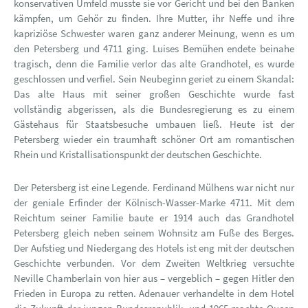
konservativen Umfeld musste sie vor Gericht und bei den Banken
kämpfen, um Gehör zu finden. Ihre Mutter, ihr Neffe und ihre
kapriziöse Schwester waren ganz anderer Meinung, wenn es um
den Petersberg und 4711 ging. Luises Bemühen endete beinahe
tragisch, denn die Familie verlor das alte Grandhotel, es wurde
geschlossen und verfiel. Sein Neubeginn geriet zu einem Skandal:
Das alte Haus mit seiner großen Geschichte wurde fast
vollständig abgerissen, als die Bundesregierung es zu einem
Gästehaus für Staatsbesuche umbauen ließ. Heute ist der
Petersberg wieder ein traumhaft schöner Ort am romantischen
Rhein und Kristallisationspunkt der deutschen Geschichte.
Der Petersberg ist eine Legende. Ferdinand Mülhens war nicht nur
der geniale Erfinder der Kölnisch-Wasser-Marke 4711. Mit dem
Reichtum seiner Familie baute er 1914 auch das Grandhotel
Petersberg gleich neben seinem Wohnsitz am Fuße des Berges.
Der Aufstieg und Niedergang des Hotels ist eng mit der deutschen
Geschichte verbunden. Vor dem Zweiten Weltkrieg versuchte
Neville Chamberlain von hier aus – vergeblich – gegen Hitler den
Frieden in Europa zu retten. Adenauer verhandelte in dem Hotel