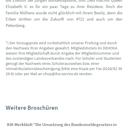
die Zukunft der jungen Bundesrepublik, und 1965 machte Queen
Elizabeth II. es für ein paar Tage zu ihrer Residenz. Doch die
Familie Mülhens wurde nicht glücklich mit ihrem Besitz, denn die
Erben stritten um die Zukunft von 4711 und auch um den
Petersberg.
*) Der Vorzugspreis wird vorbehaltlich unserer Prüfung und durch
den Nachweis Ihrer Angaben gewährt. Mitgliedshotels im DEHOGA
weisen Ihre Mitgliedschaft durch Angabe der Mitgliedsnummer und
des zuständigen Landesverbandes nach. Für Schüler und Studenten
genügt der Nachweis eines Schülerausweises bzw. einer
Immatrikulationsbescheinigung (bitte eine Kopie per Fax (0228/92 39
29-9) oder per Mail an shop@iha-service.de senden.
Weitere Broschüren
IHA-Merkblatt "Die Umsetzung des Bundesmeldegesetzes in