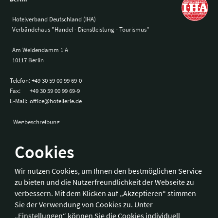
Hotelverband Deutschland (IHA)
Verbändehaus "Handel - Dienstleistung - Tourismus"
Am Weidendamm 1 A
10117 Berlin
Telefon:
+49 30 59 00 99 69-0
Fax:
+49 30 59 00 99 69-9
E-Mail:
office@hotellerie.de
Wegbeschreibung
Cookies
Bonn
Wir nutzen Cookies, um Ihnen den bestmöglichen Service
zu bieten und die Nutzerfreundlichkeit der Webseite zu
Hotelverband Deutschland (IHA) / IHA-Service GmbH
verbessern. Mit dem Klicken auf „Akzeptieren“ stimmen
Kronprinzenstraße 37
Sie der Verwendung von Cookies zu. Unter
53173 Bonn
„Einstellungen“ können Sie die Cookies individuell