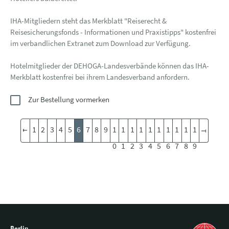
IHA-Mitgliedern steht das Merkblatt "Reiserecht &
Reisesicherungsfonds - Informationen und Praxistipps" kostenfrei
im verbandlichen Extranet zum Download zur Verfügung.
Hotelmitglieder der DEHOGA-Landesverbände können das IHA-
Merkblatt kostenfrei bei ihrem Landesverband anfordern.
Zur Bestellung vormerken
1
2
3
4
5
6
7
8
9
1
1
1
1
1
1
1
1
1
1
0
1
2
3
4
5
6
7
8
9
Berlin