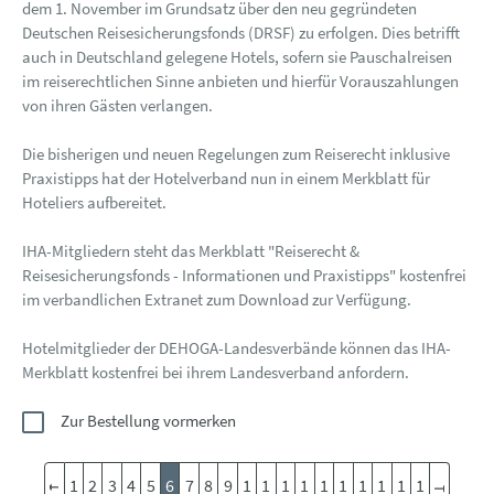
dem 1. November im Grundsatz über den neu gegründeten
Deutschen Reisesicherungsfonds (DRSF) zu erfolgen. Dies betrifft
auch in Deutschland gelegene Hotels, sofern sie Pauschalreisen
im reiserechtlichen Sinne anbieten und hierfür Vorauszahlungen
von ihren Gästen verlangen.
Die bisherigen und neuen Regelungen zum Reiserecht inklusive
Praxistipps hat der Hotelverband nun in einem Merkblatt für
Hoteliers aufbereitet.
IHA-Mitgliedern steht das Merkblatt "Reiserecht &
Reisesicherungsfonds - Informationen und Praxistipps" kostenfrei
im verbandlichen Extranet zum Download zur Verfügung.
Hotelmitglieder der DEHOGA-Landesverbände können das IHA-
Merkblatt kostenfrei bei ihrem Landesverband anfordern.
Zur Bestellung vormerken
1
2
3
4
5
6
7
8
9
1
1
1
1
1
1
1
1
1
1