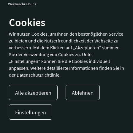
Wegbeschreibung
Cookies
Bonn
Wir nutzen Cookies, um Ihnen den bestmöglichen Service
zu bieten und die Nutzerfreundlichkeit der Webseite zu
Hotelverband Deutschland (IHA) / IHA-Service GmbH
verbessern. Mit dem Klicken auf „Akzeptieren“ stimmen
Kronprinzenstraße 37
Sie der Verwendung von Cookies zu. Unter
53173 Bonn
„Einstellungen“ können Sie die Cookies individuell
anpassen. Weitere detaillierte Informationen finden Sie in
Telefon:
+49 228 92 39 29-0
der
Datenschutzrichtlinie
.
Fax:
+49 228 92 39 29-9
E-Mail:
bonn@hotellerie.de
Alle akzeptieren
Ablehnen
Wegbeschreibung
Einstellungen
Presse
Kontakt
Impressum
Datenschutzerklärung
Cookie-Einstellungen
© 2023 Hotellerie