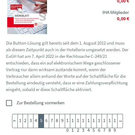
0,00 €
IHA Mitglieder
0,00 €
Die Button-Lösung gilt bereits seit dem 1. August 2012 und muss
ab diesem Zeitpunkt auch in der Hotellerie umgesetzt werden. Der
EuGH hat am 7. April 2022 in der Rechtssache C-249/21
entschieden, dass ein auf elektronischem Wege geschlossener
Vertrag nur dann wirksam zustande kommt, wenn der
Verbraucher allein anhand der Worte auf der Schaltfläche für die
Bestellung eindeutig versteht, dass er eine Zahlungsverpflichtung
eingeht, sobald er diese Schaltfläche aktiviert.
Zur Bestellung vormerken
1
2
3
4
5
6
7
8
9
1
1
1
1
1
1
1
1
1
1
0
1
2
3
4
5
6
7
8
9