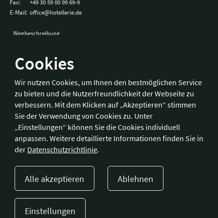
Fax:
+49 30 59 00 99 69-9
E-Mail:
office@hotellerie.de
Wegbeschreibung
Cookies
Bonn
Wir nutzen Cookies, um Ihnen den bestmöglichen Service
zu bieten und die Nutzerfreundlichkeit der Webseite zu
Hotelverband Deutschland (IHA) / IHA-Service GmbH
verbessern. Mit dem Klicken auf „Akzeptieren“ stimmen
Kronprinzenstraße 37
Sie der Verwendung von Cookies zu. Unter
53173 Bonn
„Einstellungen“ können Sie die Cookies individuell
anpassen. Weitere detaillierte Informationen finden Sie in
Telefon:
+49 228 92 39 29-0
der
Datenschutzrichtlinie
.
Fax:
+49 228 92 39 29-9
E-Mail:
bonn@hotellerie.de
Alle akzeptieren
Ablehnen
Wegbeschreibung
Einstellungen
Presse
Kontakt
Impressum
Datenschutzerklärung