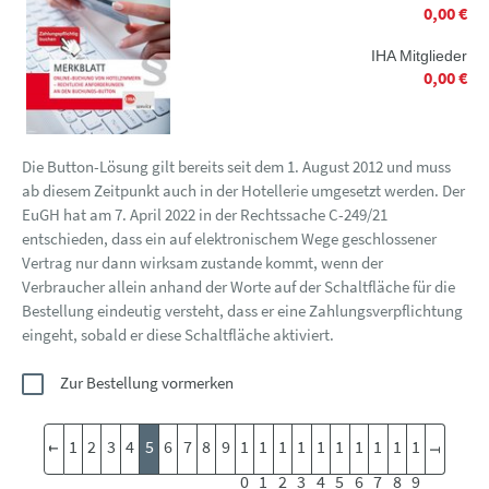
0,00 €
IHA Mitglieder
0,00 €
Die Button-Lösung gilt bereits seit dem 1. August 2012 und muss
ab diesem Zeitpunkt auch in der Hotellerie umgesetzt werden. Der
EuGH hat am 7. April 2022 in der Rechtssache C-249/21
entschieden, dass ein auf elektronischem Wege geschlossener
Vertrag nur dann wirksam zustande kommt, wenn der
Verbraucher allein anhand der Worte auf der Schaltfläche für die
Bestellung eindeutig versteht, dass er eine Zahlungsverpflichtung
eingeht, sobald er diese Schaltfläche aktiviert.
Zur Bestellung vormerken
1
2
3
4
5
6
7
8
9
1
1
1
1
1
1
1
1
1
1
0
1
2
3
4
5
6
7
8
9