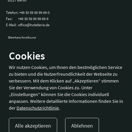
10117 Berlin
Telefon:
+49 30 59 00 99 69-0
Fax:
+49 30 59 00 99 69-9
E-Mail:
office@hotellerie.de
Wegbeschreibung
Cookies
Bonn
Wir nutzen Cookies, um Ihnen den bestmöglichen Service
zu bieten und die Nutzerfreundlichkeit der Webseite zu
Hotelverband Deutschland (IHA) / IHA-Service GmbH
verbessern. Mit dem Klicken auf „Akzeptieren“ stimmen
Kronprinzenstraße 37
Sie der Verwendung von Cookies zu. Unter
53173 Bonn
„Einstellungen“ können Sie die Cookies individuell
anpassen. Weitere detaillierte Informationen finden Sie in
Telefon:
+49 228 92 39 29-0
der
Datenschutzrichtlinie
.
Fax:
+49 228 92 39 29-9
E-Mail:
bonn@hotellerie.de
Alle akzeptieren
Ablehnen
Wegbeschreibung