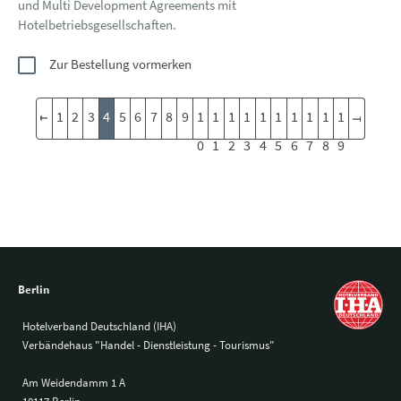
und Multi Development Agreements mit
Hotelbetriebsgesellschaften.
Zur Bestellung vormerken
1
2
3
4
5
6
7
8
9
1
1
1
1
1
1
1
1
1
1
0
1
2
3
4
5
6
7
8
9
Berlin
Hotelverband Deutschland (IHA)
Verbändehaus "Handel - Dienstleistung - Tourismus"
Am Weidendamm 1 A