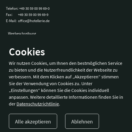
Telefon:
+49 30 59 00 99 69-0
Fax:
+49 30 59 00 99 69-9
E-Mail:
office@hotellerie.de
Wegbeschreibung
Cookies
Bonn
Wir nutzen Cookies, um Ihnen den bestmöglichen Service
zu bieten und die Nutzerfreundlichkeit der Webseite zu
Hotelverband Deutschland (IHA) / IHA-Service GmbH
verbessern. Mit dem Klicken auf „Akzeptieren“ stimmen
Kronprinzenstraße 37
Sie der Verwendung von Cookies zu. Unter
53173 Bonn
„Einstellungen“ können Sie die Cookies individuell
anpassen. Weitere detaillierte Informationen finden Sie in
Telefon:
+49 228 92 39 29-0
der
Datenschutzrichtlinie
.
Fax:
+49 228 92 39 29-9
E-Mail:
bonn@hotellerie.de
Alle akzeptieren
Ablehnen
Wegbeschreibung