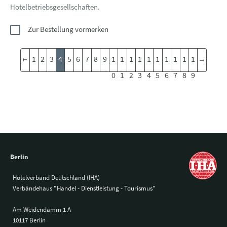
Hotelbetriebsgesellschaften.
Zur Bestellung vormerken
1
2
3
4
5
6
7
8
9
1
1
1
1
1
1
1
1
1
1
0
1
2
3
4
5
6
7
8
9
Berlin
Hotelverband Deutschland (IHA)
Verbändehaus "Handel - Dienstleistung - Tourismus"
Am Weidendamm 1 A
10117 Berlin