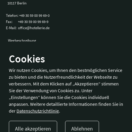
10117 Berlin
Telefon:
+49 30 59 00 99 69-0
Fax:
+49 30 59 00 99 69-9
E-Mail:
office@hotellerie.de
Wegbeschreibung
Cookies
Bonn
Wir nutzen Cookies, um Ihnen den bestmöglichen Service
zu bieten und die Nutzerfreundlichkeit der Webseite zu
Hotelverband Deutschland (IHA) / IHA-Service GmbH
verbessern. Mit dem Klicken auf „Akzeptieren“ stimmen
Kronprinzenstraße 37
Sie der Verwendung von Cookies zu. Unter
53173 Bonn
„Einstellungen“ können Sie die Cookies individuell
anpassen. Weitere detaillierte Informationen finden Sie in
Telefon:
+49 228 92 39 29-0
der
Datenschutzrichtlinie
.
Fax:
+49 228 92 39 29-9
E-Mail:
bonn@hotellerie.de
Alle akzeptieren
Ablehnen