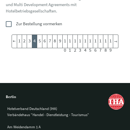
und Multi Development Agreements mit
Hotelbetriebsgesellschaften.
Zur Bestellung vormerken
1
2
3
4
5
6
7
8
9
1
1
1
1
1
1
1
1
1
1
0
1
2
3
4
5
6
7
8
9
Berlin
Hotelverband Deutschland (IHA)
Verbändehaus "Handel - Dienstleistung - Tourismus"
Am Weidendamm 1 A