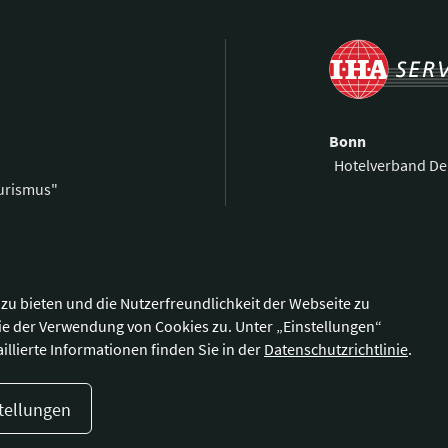
Bonn
Hotelverband De
ourismus"
Kronprinzenstra
0 59 00 99 69-0
53173 Bonn
59 00 99 69-9
@hotellerie.de
Wegbeschreibu
zu bieten und die Nutzerfreundlichkeit der Webseite zu
ie der Verwendung von Cookies zu. Unter „Einstellungen“
illierte Informationen finden Sie in der
Datenschutzrichtlinie
.
tellungen
enschutzerklärung
Cookie-Einstellungen