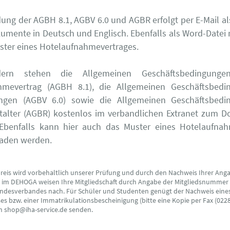
ung der AGBH 8.1, AGBV 6.0 und AGBR erfolgt per E-Mail a
umente in Deutsch und Englisch. Ebenfalls als Word-Datei
ster eines Hotelaufnahmevertrages.
iedern stehen die Allgemeinen Geschäftsbedingung
hmevertrag (AGBH 8.1), die Allgemeinen Geschäftsbedi
ungen (AGBV 6.0) sowie die Allgemeinen Geschäftsbedi
talter (AGBR) kostenlos im verbandlichen Extranet zum 
 Ebenfalls kann hier auch das Muster eines Hotelaufnah
laden werden.
preis wird vorbehaltlich unserer Prüfung und durch den Nachweis Ihrer Ang
s im DEHOGA weisen Ihre Mitgliedschaft durch Angabe der Mitgliedsnummer
ndesverbandes nach. Für Schüler und Studenten genügt der Nachweis eine
s bzw. einer Immatrikulationsbescheinigung (bitte eine Kopie per Fax (0228
an shop@iha-service.de senden.