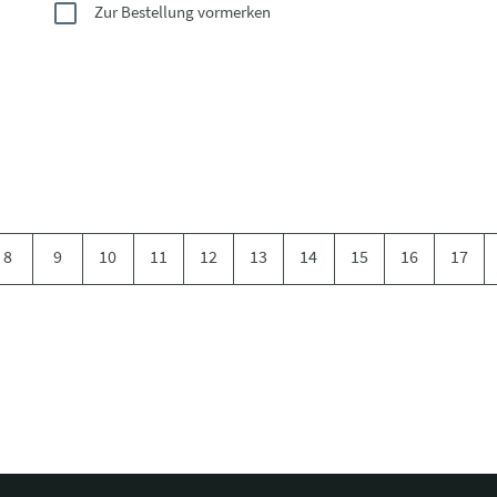
Zur Bestellung vormerken
8
9
10
11
12
13
14
15
16
17