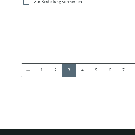
Zur Bestellung vormerken
1
2
3
4
5
6
7