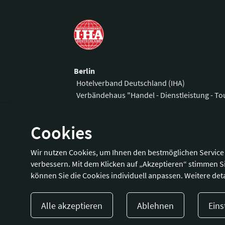
Berlin
Hotelverband Deutschland (IHA)
Verbändehaus "Handel - Dienstleistung - T
Am Weidendamm 1 A
Telefon:
+49 3
Cookies
10117 Berlin
Fax:
+49 30 
E-Mail:
office
Wir nutzen Cookies, um Ihnen den bestmöglichen Service 
Wegbeschreibung
verbessern. Mit dem Klicken auf „Akzeptieren“ stimmen S
können Sie die Cookies individuell anpassen. Weitere deta
Alle akzeptieren
Ablehnen
Eins
Presse
Kontakt
Impressum
Dat
© 2023 Hotellerie