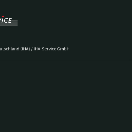
utschland (IHA) / IHA-Service GmbH
ße 37
Telefon:
+49 228 92 39 29-0
Fax:
+49 228 92 39 29-9
E-Mail:
bonn@hotellerie.de
ng