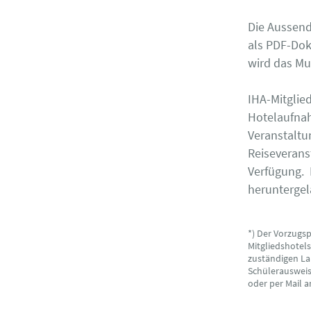
Die Aussend
als PDF-Dok
wird das Mu
IHA-Mitgl
Hotelaufna
Veranstalt
Reiseverans
Verfügung.
herunterge
*) Der Vorzugs
Mitgliedshotel
zuständigen La
Schülerausweise
oder per Mail 