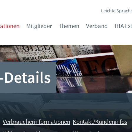
Leichte Sprach
kationen
Mitglieder
Themen
Verband
IHA Ex
-Details
Verbraucherinformationen
Kontakt/Kundeninfos