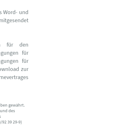
ls Word- und
 mitgesendet
en für den
ngungen für
ngungen für
Download zur
mevertrages
aben gewährt.
 und des
s
/92 39 29-9)