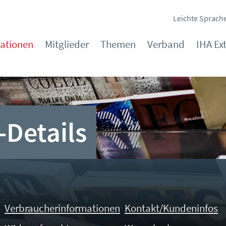
Leichte Sprach
kationen
Mitglieder
Themen
Verband
IHA Ex
-Details
Verbraucherinformationen
Kontakt/Kundeninfos