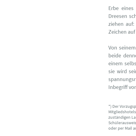
Erbe eines
Dreesen sch
ziehen auf:
Zeichen auf
Von seinem 
beide denn
einem selb
sie wird se
spannungsr
Inbegriff v
*) Der Vorzugs
Mitgliedshotel
zuständigen La
Schülerausweise
oder per Mail 