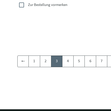
Zur Bestellung vormerken
1
2
3
4
5
6
7