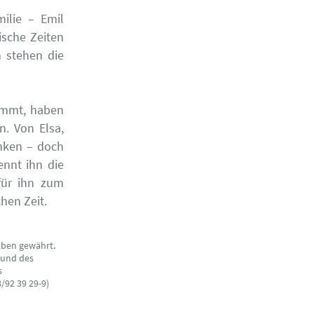
ilie – Emil
ische Zeiten
n stehen die
kommt, haben
. Von Elsa,
nken – doch
ennt ihn die
für ihn zum
hen Zeit.
aben gewährt.
 und des
s
/92 39 29-9)