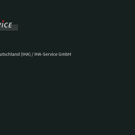
utschland (IHA) / IHA-Service GmbH
ße 37
Telefon:
+49 228 92 39 29-0
Fax:
+49 228 92 39 29-9
E-Mail:
bonn@hotellerie.de
ng