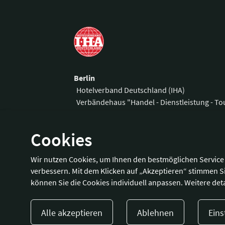
Berlin
Hotelverband Deutschland (IHA)
Verbändehaus "Handel - Dienstleistung - T
Am Weidendamm 1 A
Telefon:
+49 3
Cookies
10117 Berlin
Fax:
+49 30 
E-Mail:
office
Wir nutzen Cookies, um Ihnen den bestmöglichen Service 
Wegbeschreibung
verbessern. Mit dem Klicken auf „Akzeptieren“ stimmen S
können Sie die Cookies individuell anpassen. Weitere deta
Alle akzeptieren
Ablehnen
Eins
Presse
Kontakt
Impressum
Dat