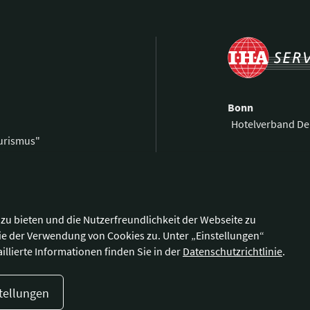
Bonn
Hotelverband De
ourismus"
Kronprinzenstra
0 59 00 99 69-0
53173 Bonn
59 00 99 69-9
@hotellerie.de
Wegbeschreibu
zu bieten und die Nutzerfreundlichkeit der Webseite zu
ie der Verwendung von Cookies zu. Unter „Einstellungen“
illierte Informationen finden Sie in der
Datenschutzrichtlinie
.
tellungen
enschutzerklärung
Cookie-Einstellungen