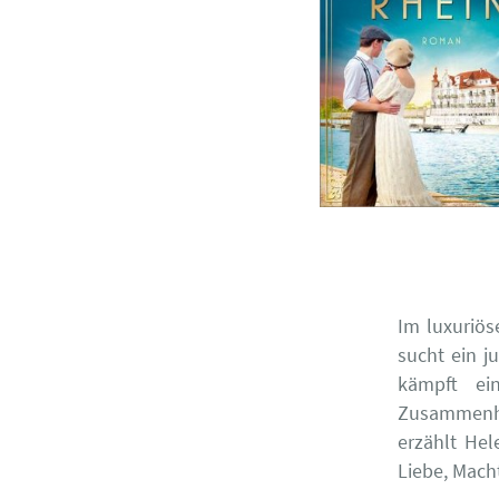
Im luxuriös
sucht ein j
kämpft ei
Zusammenh
erzählt He
Liebe, Macht