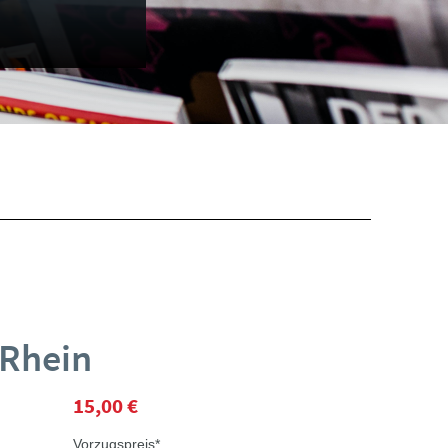
 Rhein
15,00 €
Vorzugspreis*