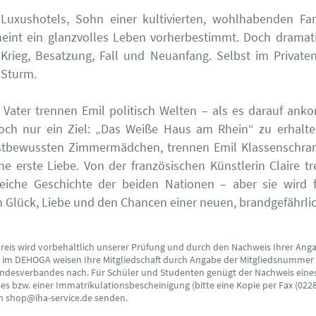
 Luxushotels, Sohn einer kultivierten, wohlhabenden Fam
eint ein glanzvolles Leben vorherbestimmt. Doch dramat
 Krieg, Besatzung, Fall und Neuanfang. Selbst im Private
 Sturm.
Vater trennen Emil politisch Welten – als es darauf an
och nur ein Ziel: „Das Weiße Haus am Rhein“ zu erhalten
stbewussten Zimmermädchen, trennen Emil Klassenschra
ine erste Liebe. Von der französischen Künstlerin Claire tr
eiche Geschichte der beiden Nationen – aber sie wird 
on Glück, Liebe und den Chancen einer neuen, brandgefährlic
preis wird vorbehaltlich unserer Prüfung und durch den Nachweis Ihrer Ang
s im DEHOGA weisen Ihre Mitgliedschaft durch Angabe der Mitgliedsnummer
ndesverbandes nach. Für Schüler und Studenten genügt der Nachweis eine
s bzw. einer Immatrikulationsbescheinigung (bitte eine Kopie per Fax (0228
an shop@iha-service.de senden.