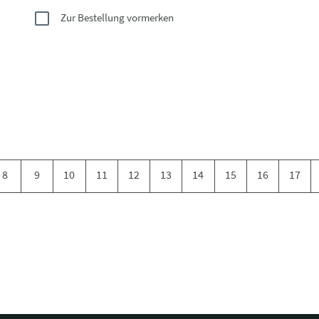
Zur Bestellung vormerken
8
9
10
11
12
13
14
15
16
17