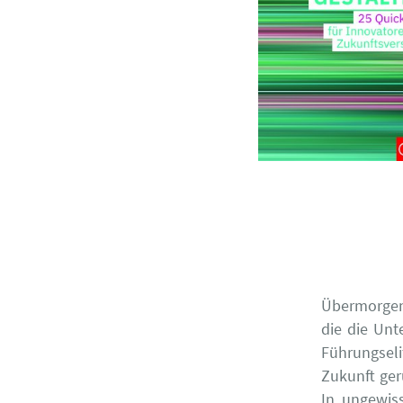
Übermorgeng
die die Unt
Führungseli
Zukunft ger
In ungewis