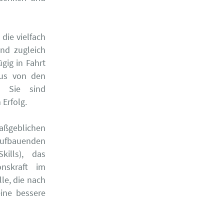
die vielfach
nd zugleich
gig in Fahrt
us von den
. Sie sind
Erfolg.
aßgeblichen
ufbauenden
ills), das
nskraft im
le, die nach
ine bessere