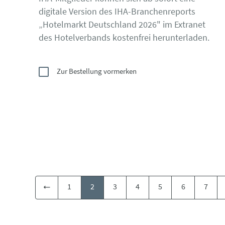
digitale Version des IHA-Branchenreports
„Hotelmarkt Deutschland 2026" im Extranet
des Hotelverbands kostenfrei herunterladen.
Zur Bestellung vormerken
1
2
3
4
5
6
7