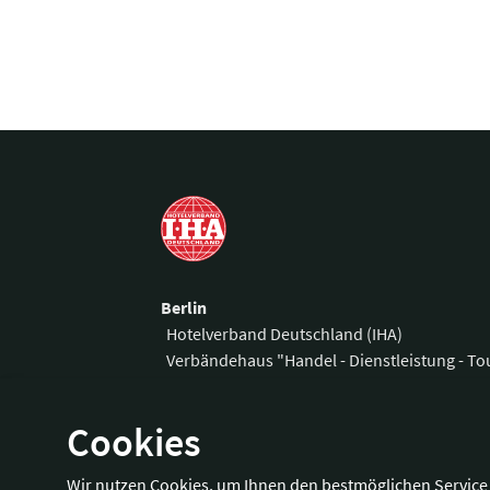
Berlin
Hotelverband Deutschland (IHA)
Verbändehaus "Handel - Dienstleistung - T
Am Weidendamm 1 A
Telefon:
+49 3
Cookies
10117 Berlin
Fax:
+49 30 
E-Mail:
office
Wir nutzen Cookies, um Ihnen den bestmöglichen Service 
Wegbeschreibung