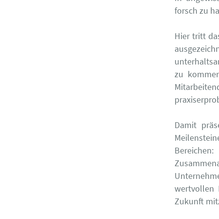
forsch zu h
Hier tritt 
ausgezeich
unterhaltsa
zu kommen
Mitarbeit
praxiserpro
Damit präs
Meilenste
Bereichen
Zusammena
Unternehmen
wertvollen
Zukunft mit