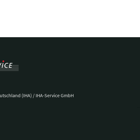
utschland (IHA) / IHA-Service GmbH
ße 37
Telefon:
+49 228 92 39 29-0
Fax:
+49 228 92 39 29-9
E-Mail:
bonn@hotellerie.de
ng