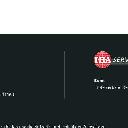
Bonn
Hotelverband De
ourismus"
Kronprinzenstra
0 59 00 99 69-0
53173 Bonn
59 00 99 69-9
@hotellerie.de
Wegbeschreibu
zu bieten und die Nutzerfreundlichkeit der Webseite zu