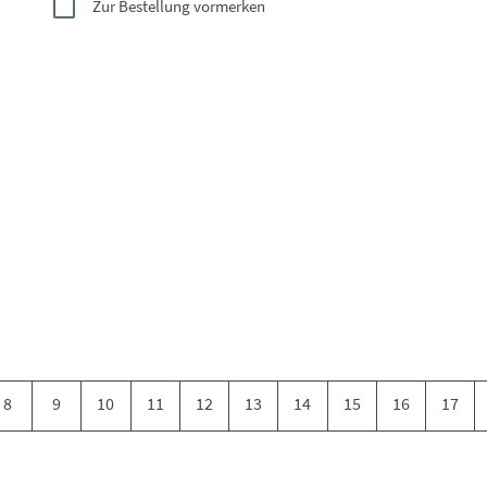
Zur Bestellung vormerken
8
9
10
11
12
13
14
15
16
17