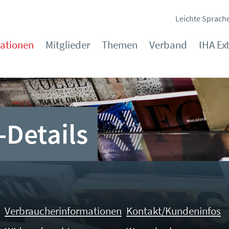
Leichte Sprach
kationen
Mitglieder
Themen
Verband
IHA Ex
-Details
Verbraucherinformationen
Kontakt/Kundeninfos