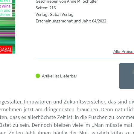
Geschrieben von Anne M. Schüller
Seiten: 216
Verlag: Gabal Verlag
Erscheinungsmonat und Jahr: 04/2022
Alle Preise
Artikel ist Lieferbar
estalter, Innovatoren und Zukunftsversteher, das sind d
ernehmen jetzt am dringendsten brauchen. Denn natürlic
ten, dass es allerhöchste Zeit ist, in die Puschen zu kommen
üstet zu sein. Dennoch bleiben viele im „Man müsste mal
sen Zeiten fehlt ihnen häufig der Mut, wirklich kühn zu