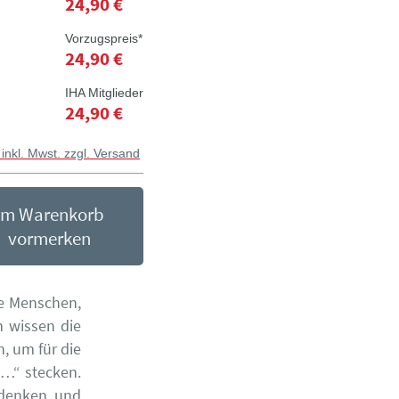
24,90 €
Vorzugspreis*
24,90 €
IHA Mitglieder
24,90 €
 inkl. Mwst. zzgl. Versand
Im Warenkorb
vormerken
ie Menschen,
h wissen die
, um für die
 …“ stecken.
 denken und