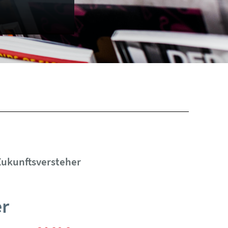
Zukunftsversteher
r