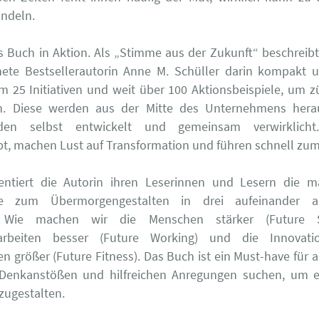
andeln.
das Buch in Aktion. Als „Stimme aus der Zukunft“ beschreibt 
nete Bestsellerautorin Anne M. Schüller darin kompakt u
m 25 Initiativen und weit über 100 Aktionsbeispiele, um zü
. Diese werden aus der Mitte des Unternehmens hera
enden selbst entwickelt und gemeinsam verwirklicht
bt, machen Lust auf Transformation und führen schnell zum 
entiert die Autorin ihren Leserinnen und Lesern die m
ine zum Übermorgengestalten in drei aufeinander a
: Wie machen wir die Menschen stärker (Future Sk
rbeiten besser (Future Working) und die Innovatio
 größer (Future Fitness). Das Buch ist ein Must-have für al
 Denkanstößen und hilfreichen Anregungen suchen, um e
zugestalten.