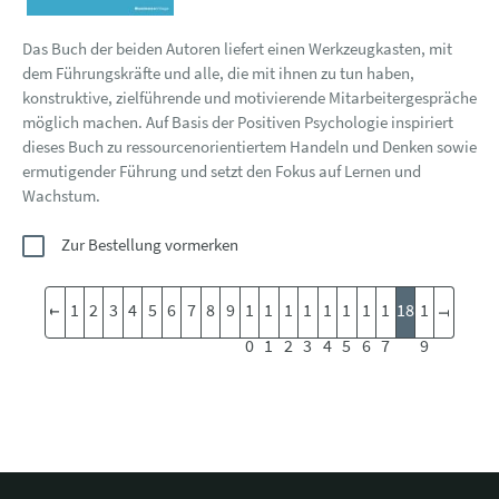
Das Buch der beiden Autoren liefert einen Werkzeugkasten, mit
dem Führungskräfte und alle, die mit ihnen zu tun haben,
konstruktive, zielführende und motivierende Mitarbeitergespräche
möglich machen. Auf Basis der Positiven Psychologie inspiriert
dieses Buch zu ressourcenorientiertem Handeln und Denken sowie
ermutigender Führung und setzt den Fokus auf Lernen und
Wachstum.
Zur Bestellung vormerken
1
2
3
4
5
6
7
8
9
1
1
1
1
1
1
1
1
18
1
0
1
2
3
4
5
6
7
9