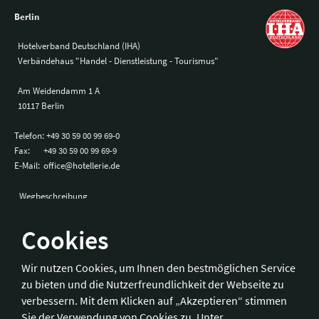
Berlin
Hotelverband Deutschland (IHA)
Verbändehaus "Handel - Dienstleistung - Tourismus"
Am Weidendamm 1 A
10117 Berlin
Telefon:
+49 30 59 00 99 69-0
Fax:
+49 30 59 00 99 69-9
E-Mail:
office@hotellerie.de
Wegbeschreibung
Cookies
Bonn
Wir nutzen Cookies, um Ihnen den bestmöglichen Service
zu bieten und die Nutzerfreundlichkeit der Webseite zu
Hotelverband Deutschland (IHA) / IHA-Service GmbH
verbessern. Mit dem Klicken auf „Akzeptieren“ stimmen
Kronprinzenstraße 37
Sie der Verwendung von Cookies zu. Unter