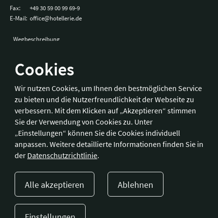
Fax:
+49 30 59 00 99 69-9
E-Mail:
office@hotellerie.de
Wegbeschreibung
Cookies
Bonn
Wir nutzen Cookies, um Ihnen den bestmöglichen Service
zu bieten und die Nutzerfreundlichkeit der Webseite zu
Hotelverband Deutschland (IHA) / IHA-Service GmbH
verbessern. Mit dem Klicken auf „Akzeptieren“ stimmen
Kronprinzenstraße 37
Sie der Verwendung von Cookies zu. Unter
53173 Bonn
„Einstellungen“ können Sie die Cookies individuell
anpassen. Weitere detaillierte Informationen finden Sie in
Telefon:
+49 228 92 39 29-0
der
Datenschutzrichtlinie
.
Fax:
+49 228 92 39 29-9
E-Mail:
bonn@hotellerie.de
Alle akzeptieren
Ablehnen
Wegbeschreibung
Einstellungen
Presse
Kontakt
Impressum
Datenschutzerklärung