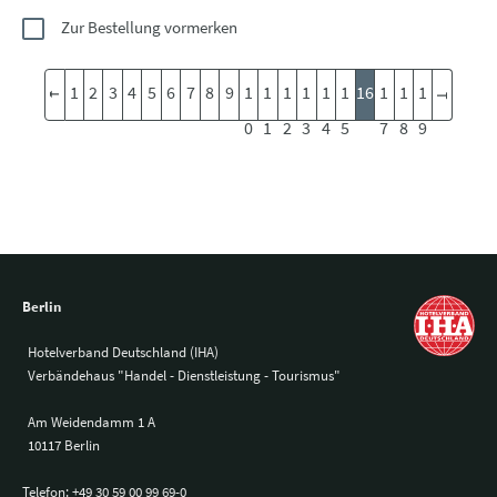
Zur Bestellung vormerken
1
2
3
4
5
6
7
8
9
1
1
1
1
1
1
16
1
1
1
0
1
2
3
4
5
7
8
9
Berlin
Hotelverband Deutschland (IHA)
Verbändehaus "Handel - Dienstleistung - Tourismus"
Am Weidendamm 1 A
10117 Berlin
Telefon:
+49 30 59 00 99 69-0