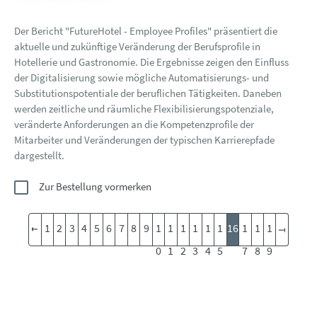
Der Bericht "FutureHotel - Employee Profiles" präsentiert die
aktuelle und zukünftige Veränderung der Berufsprofile in
Hotellerie und Gastronomie. Die Ergebnisse zeigen den Einfluss
der Digitalisierung sowie mögliche Automatisierungs- und
Substitutionspotentiale der beruflichen Tätigkeiten. Daneben
werden zeitliche und räumliche Flexibilisierungspotenziale,
veränderte Anforderungen an die Kompetenzprofile der
Mitarbeiter und Veränderungen der typischen Karrierepfade
dargestellt.
Zur Bestellung vormerken
1
2
3
4
5
6
7
8
9
1
1
1
1
1
1
16
1
1
1
0
1
2
3
4
5
7
8
9