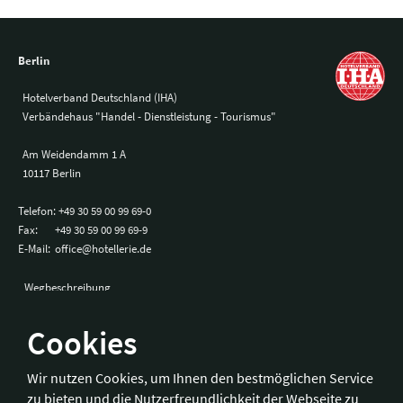
Berlin
Hotelverband Deutschland (IHA)
Verbändehaus "Handel - Dienstleistung - Tourismus"
Am Weidendamm 1 A
10117 Berlin
Telefon:
+49 30 59 00 99 69-0
Fax:
+49 30 59 00 99 69-9
E-Mail:
office@hotellerie.de
Wegbeschreibung
Cookies
Bonn
Wir nutzen Cookies, um Ihnen den bestmöglichen Service
zu bieten und die Nutzerfreundlichkeit der Webseite zu
Hotelverband Deutschland (IHA) / IHA-Service GmbH