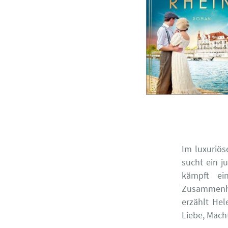
Im luxuriös
sucht ein j
kämpft ei
Zusammenh
erzählt He
Liebe, Macht