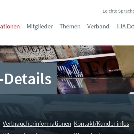
Leichte Sprach
kationen
Mitglieder
Themen
Verband
IHA Ex
-Details
Verbraucherinformationen
Kontakt/Kundeninfos