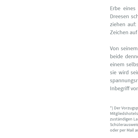
Erbe eines
Dreesen sch
ziehen auf:
Zeichen auf
Von seinem 
beide denn
einem selb
sie wird se
spannungsr
Inbegriff v
*) Der Vorzugs
Mitgliedshotel
zuständigen La
Schülerausweise
oder per Mail 