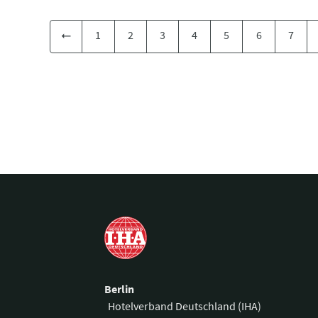
1
2
3
4
5
6
7
Berlin
Hotelverband Deutschland (IHA)