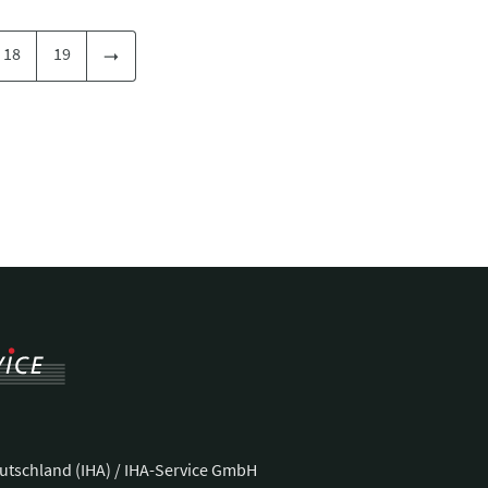
18
19
utschland (IHA) / IHA-Service GmbH