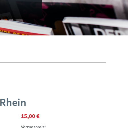
 Rhein
15,00 €
Vorzugspreis*