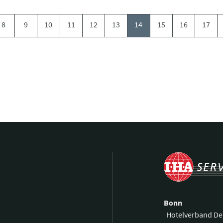
8
9
10
11
12
13
14
15
16
17
Bonn
Hotelverband De