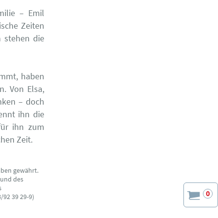
ilie – Emil
ische Zeiten
n stehen die
kommt, haben
. Von Elsa,
nken – doch
ennt ihn die
für ihn zum
hen Zeit.
aben gewährt.
 und des
s
0
/92 39 29-9)