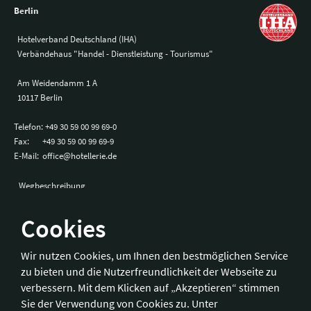
Berlin
Hotelverband Deutschland (IHA)
Verbändehaus "Handel - Dienstleistung - Tourismus"
Am Weidendamm 1 A
10117 Berlin
Telefon:
+49 30 59 00 99 69-0
Fax:
+49 30 59 00 99 69-9
E-Mail:
office@hotellerie.de
Wegbeschreibung
Cookies
Bonn
Wir nutzen Cookies, um Ihnen den bestmöglichen Service
zu bieten und die Nutzerfreundlichkeit der Webseite zu
Hotelverband Deutschland (IHA) / IHA-Service GmbH
verbessern. Mit dem Klicken auf „Akzeptieren“ stimmen
Kronprinzenstraße 37
Sie der Verwendung von Cookies zu. Unter