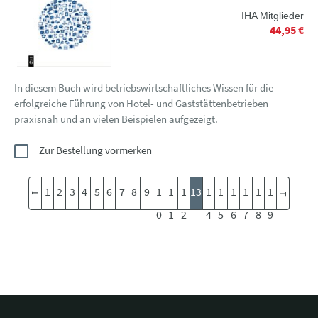
IHA Mitglieder
44,95 €
In diesem Buch wird betriebswirtschaftliches Wissen für die
erfolgreiche Führung von Hotel- und Gaststättenbetrieben
praxisnah und an vielen Beispielen aufgezeigt.
Zur Bestellung vormerken
1
2
3
4
5
6
7
8
9
1
1
1
13
1
1
1
1
1
1
0
1
2
4
5
6
7
8
9