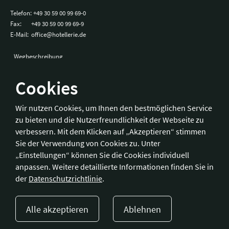
Telefon:
+49 30 59 00 99 69-0
Fax:
+49 30 59 00 99 69-9
E-Mail:
office@hotellerie.de
Wegbeschreibung
Cookies
Bonn
Wir nutzen Cookies, um Ihnen den bestmöglichen Service
zu bieten und die Nutzerfreundlichkeit der Webseite zu
Hotelverband Deutschland (IHA) / IHA-Service GmbH
verbessern. Mit dem Klicken auf „Akzeptieren“ stimmen
Kronprinzenstraße 37
Sie der Verwendung von Cookies zu. Unter
53173 Bonn
„Einstellungen“ können Sie die Cookies individuell
anpassen. Weitere detaillierte Informationen finden Sie in
Telefon:
+49 228 92 39 29-0
der
Datenschutzrichtlinie
.
Fax:
+49 228 92 39 29-9
E-Mail:
bonn@hotellerie.de
Alle akzeptieren
Ablehnen
Wegbeschreibung