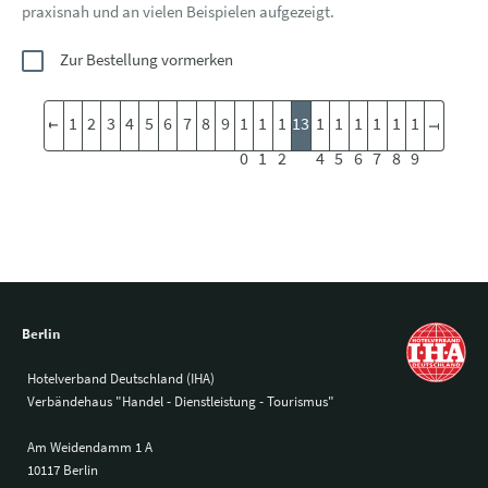
praxisnah und an vielen Beispielen aufgezeigt.
Zur Bestellung vormerken
1
2
3
4
5
6
7
8
9
1
1
1
13
1
1
1
1
1
1
0
1
2
4
5
6
7
8
9
Berlin
Hotelverband Deutschland (IHA)
Verbändehaus "Handel - Dienstleistung - Tourismus"
Am Weidendamm 1 A
10117 Berlin