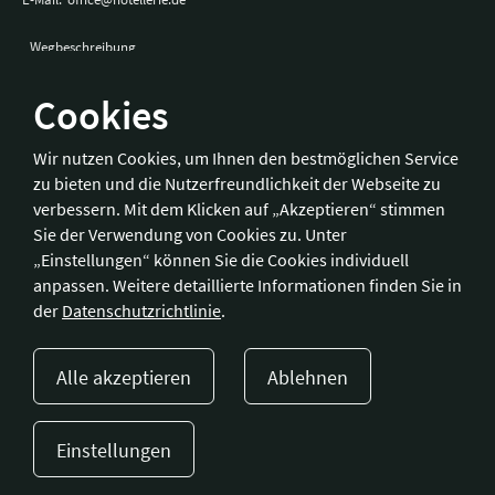
Wegbeschreibung
Cookies
Bonn
Wir nutzen Cookies, um Ihnen den bestmöglichen Service
zu bieten und die Nutzerfreundlichkeit der Webseite zu
Hotelverband Deutschland (IHA) / IHA-Service GmbH
verbessern. Mit dem Klicken auf „Akzeptieren“ stimmen
Kronprinzenstraße 37
Sie der Verwendung von Cookies zu. Unter
53173 Bonn
„Einstellungen“ können Sie die Cookies individuell
anpassen. Weitere detaillierte Informationen finden Sie in
Telefon:
+49 228 92 39 29-0
der
Datenschutzrichtlinie
.
Fax:
+49 228 92 39 29-9
E-Mail:
bonn@hotellerie.de
Alle akzeptieren
Ablehnen
Wegbeschreibung
Einstellungen
Presse
Kontakt
Impressum
Datenschutzerklärung
Cookie-Einstellungen