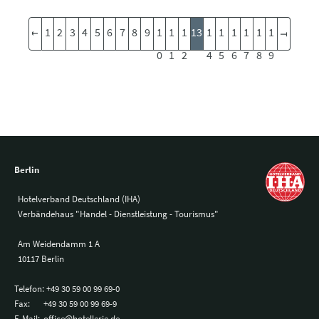
1
2
3
4
5
6
7
8
9
1
1
1
13
1
1
1
1
1
1
0
1
2
4
5
6
7
8
9
Berlin
Hotelverband Deutschland (IHA)
Verbändehaus "Handel - Dienstleistung - Tourismus"
Am Weidendamm 1 A
10117 Berlin
Telefon:
+49 30 59 00 99 69-0
Fax:
+49 30 59 00 99 69-9
E-Mail:
office@hotellerie.de