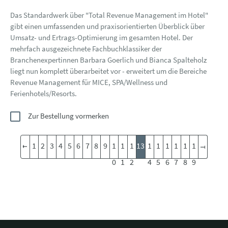
Das Standardwerk über "Total Revenue Management im Hotel"
gibt einen umfassenden und praxisorientierten Überblick über
Umsatz- und Ertrags-Optimierung im gesamten Hotel. Der
mehrfach ausgezeichnete Fachbuchklassiker der
Branchenexpertinnen Barbara Goerlich und Bianca Spalteholz
liegt nun komplett überarbeitet vor - erweitert um die Bereiche
Revenue Management für MICE, SPA/Wellness und
Ferienhotels/Resorts.
Zur Bestellung vormerken
1
2
3
4
5
6
7
8
9
1
1
1
13
1
1
1
1
1
1
0
1
2
4
5
6
7
8
9