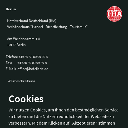
Berlin
Hotelverband Deutschland (IHA)
Verbändehaus "Handel - Dienstleistung - Tourismus"
Am Weidendamm 1 A
10117 Berlin
Telefon:
+49 30 59 00 99 69-0
Fax:
+49 30 59 00 99 69-9
E-Mail:
office@hotellerie.de
Wegbeschreibung
Cookies
Bonn
Wir nutzen Cookies, um Ihnen den bestmöglichen Service
zu bieten und die Nutzerfreundlichkeit der Webseite zu
Hotelverband Deutschland (IHA) / IHA-Service GmbH
verbessern. Mit dem Klicken auf „Akzeptieren“ stimmen