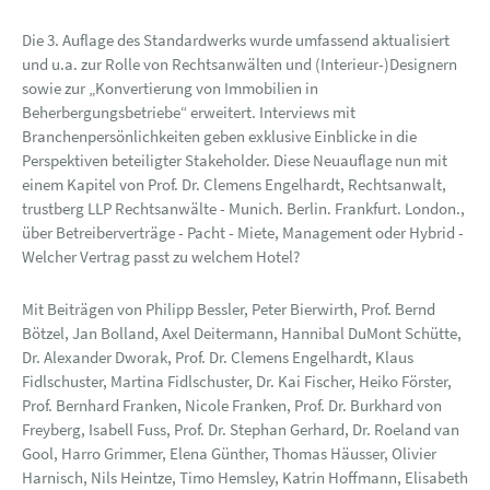
Die 3. Auflage des Standardwerks wurde umfassend aktualisiert
und u.a. zur Rolle von Rechtsanwälten und (Interieur-)Designern
sowie zur „Konvertierung von Immobilien in
Beherbergungsbetriebe“ erweitert. Interviews mit
Branchenpersönlichkeiten geben exklusive Einblicke in die
Perspektiven beteiligter Stakeholder. Diese Neuauflage nun mit
einem Kapitel von Prof. Dr. Clemens Engelhardt, Rechtsanwalt,
trustberg LLP Rechtsanwälte - Munich. Berlin. Frankfurt. London.,
über Betreiberverträge - Pacht - Miete, Management oder Hybrid -
Welcher Vertrag passt zu welchem Hotel?
Mit Beiträgen von Philipp Bessler, Peter Bierwirth, Prof. Bernd
Bötzel, Jan Bolland, Axel Deitermann, Hannibal DuMont Schütte,
Dr. Alexander Dworak, Prof. Dr. Clemens Engelhardt, Klaus
Fidlschuster, Martina Fidlschuster, Dr. Kai Fischer, Heiko Förster,
Prof. Bernhard Franken, Nicole Franken, Prof. Dr. Burkhard von
Freyberg, Isabell Fuss, Prof. Dr. Stephan Gerhard, Dr. Roeland van
Gool, Harro Grimmer, Elena Günther, Thomas Häusser, Olivier
Harnisch, Nils Heintze, Timo Hemsley, Katrin Hoffmann, Elisabeth