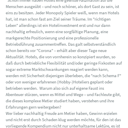
"Schon immer haben Hotels eine gewisse Faszination auf die
Menschen ausgeübt – und noch schöner, als dort Gast zu sein, ist
eins zu besitzen. Jeder Monopoly Spieler weiß, wenn man Hotels
hat, ist man schon fast am Ziel seiner Träume. Im "richtigen
Leben" allerdings ist ein Hotelinvestment erst und nur dann
nachhaltig erfreulich, wenn eine sorgfältige Planung, eine
markgerechte Positionierung und eine professionelle
Betriebsführung zusammentreffen. Das galt selbstverständlich
schon bereits vor "Corona" – erhält aber dieser Tage neue
Aktualität. Hotels, die von vornherein so konzipiert wurden, so
daß durch betriebliche Flexibilität und/oder geringe Fixkosten auf
sogar extreme Marktschwankungen reagiert werden kann,
werden mit Sicherheit diejenigen überleben, die "nach Schema F"
oder von weniger erfahrenen (Hobby-)Hoteliers geplant oder
betrieben werden. Warum also sich auf eigene Faust ins
Abenteuer stürzen, wenn es Mittel und Wege – und Fachleute gibt,
die dieses komplexe Metier studiert haben, verstehen und ihre
Erfahrungen gern weitergeben?
Wer lieber nachhaltig Freude am Metier haben, Gewinn erzielen
und nicht erst durch Schaden klug werden möchte, für den ist das
vorliegende Kompendium nicht nur unterhaltsame Lektüre, es ist