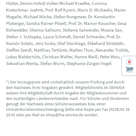
Hütter, Dennis Imhof, Volker Michael Kraetke, Corinna
Kretschmar-Joehnk, Prof. Rolf Kyrein, Mario D. Michaelis, Maren
Mogalle, Michael Mücke, Stefan Nungesser, Dr. Konstantin
Ploberger, Sandra Rainer-Pöselt, Prof. Dr. Marion Rauscher, Gesa
Rohwedder, Sheima Salloum, Stefanie Salwender, Moana Sax,
Stefan J. Schlapka, Laura Schmidt, Daniel Schneider, Prof. Dr.
Ramón Sotelo, Jens Sroka, Olaf Steinhage, Ekkehard Streletzki,
Steffen Szeidl, Matthias Tertünte, Matteo Thun, Alexander Trobitz,
Lukas Waldschütz, Christian Walter, Hanno Weiß, Peter Weis,
0
Sebastian Wenta, Stefan Wurm, Stephanie Zarges-Vogel.
*) Der Vorzugspreis wird vorbehaltlich unserer Prüfung und durch
den Nachweis Ihrer Angaben gewährt. Mitgliedshotels im DEHOGA
weisen Ihre Mitgliedschaft durch Angabe der Mitgliedsnummer und
des zuständigen Landesverbandes nach. Für Schüler und Studenten
genügt der Nachweis eines Schülerausweises bzw. einer
Immatrikulationsbescheinigung (bitte eine Kopie per Fax (0228/92 39
29-9) oder per Mail an shop@iha-service.de senden.