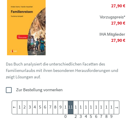
27,90 €
Vorzugspreis*
27,90 €
IHA Mitglieder
27,90 €
Das Buch analysiert die unterschiedlichen Facetten des
Familienurlaubs mit ihren besonderen Herausforderungen und
zeigt Lösungen auf.
Zur Bestellung vormerken
1
2
3
4
5
6
7
8
9
1
11
1
1
1
1
1
1
1
1
0
2
3
4
5
6
7
8
9