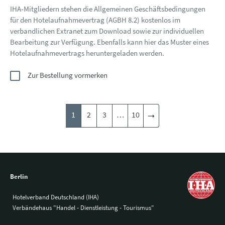
IHA-Mitgliedern stehen die Allgemeinen Geschäftsbedingungen
für den Hotelaufnahmevertrag (AGBH 8.2) kostenlos im
verbandlichen Extranet zum Download sowie zur individuellen
Bearbeitung zur Verfügung. Ebenfalls kann hier das Muster eines
Hotelaufnahmevertrags heruntergeladen werden.
Zur Bestellung vormerken
1
2
3
…
10
Berlin
Hotelverband Deutschland (IHA)
Verbändehaus "Handel - Dienstleistung - Tourismus"