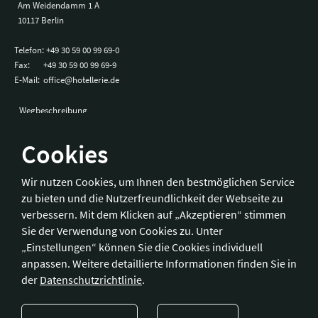
Am Weidendamm 1 A
10117 Berlin
Telefon:
+49 30 59 00 99 69-0
Fax:
+49 30 59 00 99 69-9
E-Mail:
office@hotellerie.de
Wegbeschreibung
Cookies
Bonn
Wir nutzen Cookies, um Ihnen den bestmöglichen Service
zu bieten und die Nutzerfreundlichkeit der Webseite zu
Hotelverband Deutschland (IHA) / IHA-Service GmbH
verbessern. Mit dem Klicken auf „Akzeptieren“ stimmen
Kronprinzenstraße 37
Sie der Verwendung von Cookies zu. Unter
53173 Bonn
„Einstellungen“ können Sie die Cookies individuell
anpassen. Weitere detaillierte Informationen finden Sie in
Telefon:
+49 228 92 39 29-0
der
Datenschutzrichtlinie
.
Fax:
+49 228 92 39 29-9
E-Mail:
bonn@hotellerie.de