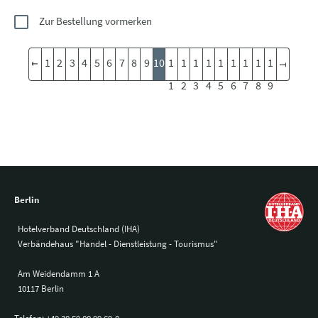
Zur Bestellung vormerken
1
2
3
4
5
6
7
8
9
10
1
1
1
1
1
1
1
1
1
1
2
3
4
5
6
7
8
9
Berlin
Hotelverband Deutschland (IHA)
Verbändehaus "Handel - Dienstleistung - Tourismus"
Am Weidendamm 1 A
10117 Berlin