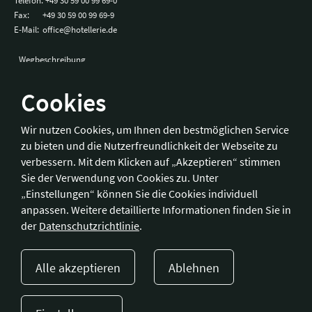
Telefon:
+49 30 59 00 99 69-0
Fax:
+49 30 59 00 99 69-9
E-Mail:
office@hotellerie.de
Wegbeschreibung
Cookies
Bonn
Wir nutzen Cookies, um Ihnen den bestmöglichen Service
zu bieten und die Nutzerfreundlichkeit der Webseite zu
Hotelverband Deutschland (IHA) / IHA-Service GmbH
verbessern. Mit dem Klicken auf „Akzeptieren“ stimmen
Kronprinzenstraße 37
Sie der Verwendung von Cookies zu. Unter
53173 Bonn
„Einstellungen“ können Sie die Cookies individuell
anpassen. Weitere detaillierte Informationen finden Sie in
Telefon:
+49 228 92 39 29-0
der
Datenschutzrichtlinie
.
Fax:
+49 228 92 39 29-9
E-Mail:
bonn@hotellerie.de
Alle akzeptieren
Ablehnen
Wegbeschreibung