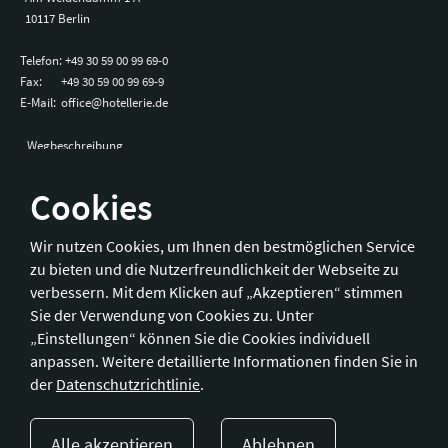
10117 Berlin
Telefon:
+49 30 59 00 99 69-0
Fax:
+49 30 59 00 99 69-9
E-Mail:
office@hotellerie.de
Wegbeschreibung
Cookies
Bonn
Wir nutzen Cookies, um Ihnen den bestmöglichen Service
zu bieten und die Nutzerfreundlichkeit der Webseite zu
Hotelverband Deutschland (IHA) / IHA-Service GmbH
verbessern. Mit dem Klicken auf „Akzeptieren“ stimmen
Kronprinzenstraße 37
Sie der Verwendung von Cookies zu. Unter
53173 Bonn
„Einstellungen“ können Sie die Cookies individuell
anpassen. Weitere detaillierte Informationen finden Sie in
Telefon:
+49 228 92 39 29-0
der
Datenschutzrichtlinie
.
Fax:
+49 228 92 39 29-9
E-Mail:
bonn@hotellerie.de
Alle akzeptieren
Ablehnen