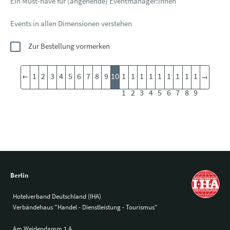
Ein Must-have für (angehende) Eventmanager:innen
Events in allen Dimensionen verstehen
Zur Bestellung vormerken
1
2
3
4
5
6
7
8
9
10
1
1
1
1
1
1
1
1
1
1
2
3
4
5
6
7
8
9
Berlin
Hotelverband Deutschland (IHA)
Verbändehaus "Handel - Dienstleistung - Tourismus"
Am Weidendamm 1 A