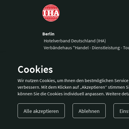
Berlin
Hotelverband Deutschland (IHA)
Verbändehaus "Handel - Dienstleistung - T
Am Weidendamm 1 A
Telefon:
+49 3
Cookies
10117 Berlin
Fax:
+49 30 
E-Mail:
office
Wir nutzen Cookies, um Ihnen den bestmöglichen Service 
Wegbeschreibung
verbessern. Mit dem Klicken auf „Akzeptieren“ stimmen S
können Sie die Cookies individuell anpassen. Weitere deta
Alle akzeptieren
Ablehnen
Eins
Presse
Kontakt
Impressum
Dat
© 2023 Hotellerie