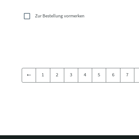
Zur Bestellung vormerken
1
2
3
4
5
6
7