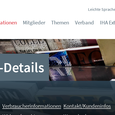
Leichte Sprach
kationen
Mitglieder
Themen
Verband
IHA Ex
-Details
Verbraucherinformationen
Kontakt/Kundeninfos