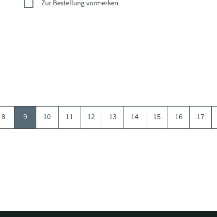
Zur Bestellung vormerken
8
9
10
11
12
13
14
15
16
17