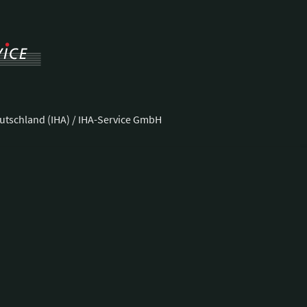
utschland (IHA) / IHA-Service GmbH
ße 37
Telefon:
+49 228 92 39 29-0
Fax:
+49 228 92 39 29-9
E-Mail:
bonn@hotellerie.de
ng