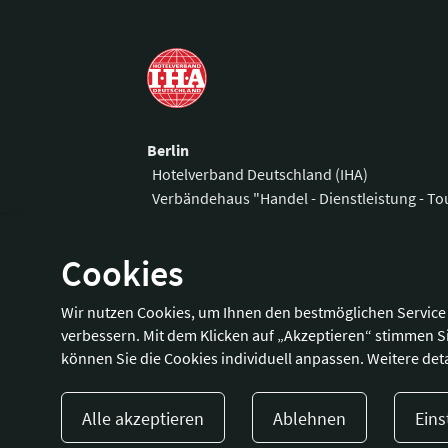
Berlin
Hotelverband Deutschland (IHA)
Verbändehaus "Handel - Dienstleistung - T
Am Weidendamm 1 A
Telefon:
+49 3
Cookies
10117 Berlin
Fax:
+49 30 
E-Mail:
office
Wir nutzen Cookies, um Ihnen den bestmöglichen Service 
Wegbeschreibung
verbessern. Mit dem Klicken auf „Akzeptieren“ stimmen S
können Sie die Cookies individuell anpassen. Weitere deta
Alle akzeptieren
Ablehnen
Eins
Presse
Kontakt
Impressum
Dat