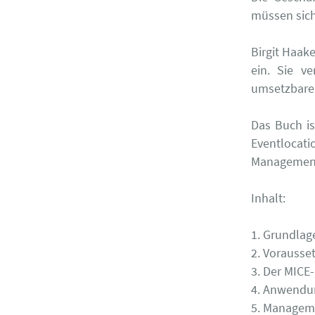
müssen sich
Birgit Haak
ein. Sie v
umsetzbare
Das Buch is
Eventlocati
Managements
Inhalt:
1. Grundla
2. Vorauss
3. Der MICE
4. Anwendu
5. Manageme