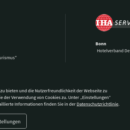
Bonn
Hotelverband De
ourismus"
Kronprinzenstra
0 59 00 99 69-0
53173 Bonn
59 00 99 69-9
@hotellerie.de
Wegbeschreibu
zu bieten und die Nutzerfreundlichkeit der Webseite zu
ie der Verwendung von Cookies zu. Unter „Einstellungen“
illierte Informationen finden Sie in der
Datenschutzrichtlinie
.
tellungen
enschutzerklärung
Cookie-Einstellungen