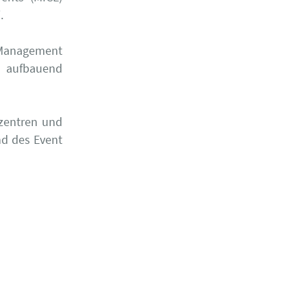
.
e Management
f aufbauend
szentren und
nd des Event