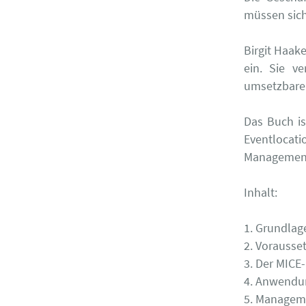
müssen sich
Birgit Haak
ein. Sie v
umsetzbare
Das Buch is
Eventlocati
Managements
Inhalt:
1. Grundla
2. Vorauss
3. Der MICE
4. Anwendu
5. Manageme