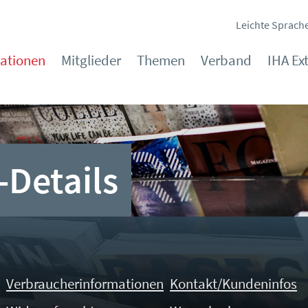
Leichte Sprach
kationen
Mitglieder
Themen
Verband
IHA Ex
-Details
Verbraucherinformationen
Kontakt/Kundeninfos