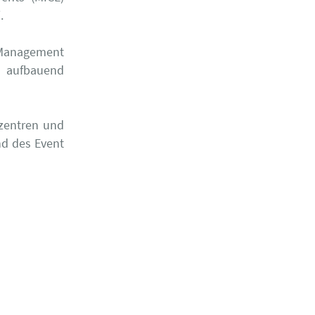
.
e Management
f aufbauend
szentren und
nd des Event