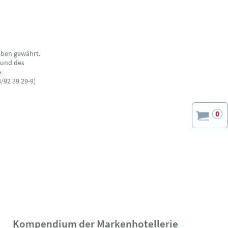
aben gewährt.
 und des
s
/92 39 29-9)
0
Kompendium der Markenhotellerie