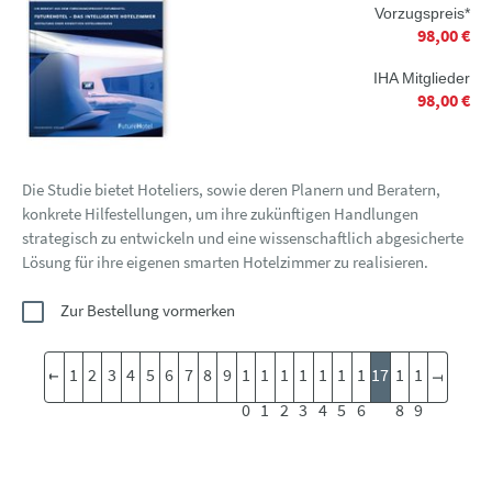
Vorzugspreis*
98,00 €
IHA Mitglieder
98,00 €
Die Studie bietet Hoteliers, sowie deren Planern und Beratern,
konkrete Hilfestellungen, um ihre zukünftigen Handlungen
strategisch zu entwickeln und eine wissenschaftlich abgesicherte
Lösung für ihre eigenen smarten Hotelzimmer zu realisieren.
Zur Bestellung vormerken
1
2
3
4
5
6
7
8
9
1
1
1
1
1
1
1
17
1
1
0
1
2
3
4
5
6
8
9