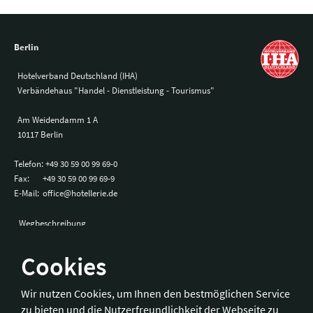
Berlin
Hotelverband Deutschland (IHA)
Verbändehaus "Handel - Dienstleistung - Tourismus"
Am Weidendamm 1 A
10117 Berlin
Telefon:
+49 30 59 00 99 69-0
Fax:
+49 30 59 00 99 69-9
E-Mail:
office@hotellerie.de
Wegbeschreibung
Cookies
Bonn
Wir nutzen Cookies, um Ihnen den bestmöglichen Service
zu bieten und die Nutzerfreundlichkeit der Webseite zu
Hotelverband Deutschland (IHA) / IHA-Service GmbH