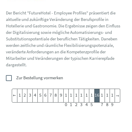
Der Bericht "FutureHotel - Employee Profiles" präsentiert die
aktuelle und zukünftige Veränderung der Berufsprofile in
Hotellerie und Gastronomie. Die Ergebnisse zeigen den Einfluss
der Digitalisierung sowie mögliche Automatisierungs- und
Substitutionspotentiale der beruflichen Tätigkeiten. Daneben
werden zeitliche und räumliche Flexibilisierungspotenziale,
veränderte Anforderungen an die Kompetenzprofile der
Mitarbeiter und Veränderungen der typischen Karrierepfade
dargestellt.
Zur Bestellung vormerken
1
2
3
4
5
6
7
8
9
1
1
1
1
1
1
16
1
1
1
0
1
2
3
4
5
7
8
9