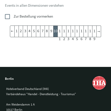
Events in allen Dimensionen verstehen
Zur Bestellung vormerken
1
2
3
4
5
6
7
8
9
10
1
1
1
1
1
1
1
1
1
1
2
3
4
5
6
7
8
9
Berlin
Hotelverband Deutschland (IHA)
Verbändehaus "Handel - Dienstleistung - Tourismus"
Am Weidendamm 1 A
10117 Berlin