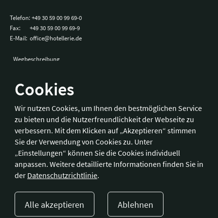
Telefon:
+49 30 59 00 99 69-0
Fax:
+49 30 59 00 99 69-9
E-Mail:
office@hotellerie.de
Wegbeschreibung
Cookies
Bonn
Wir nutzen Cookies, um Ihnen den bestmöglichen Service
zu bieten und die Nutzerfreundlichkeit der Webseite zu
Hotelverband Deutschland (IHA) / IHA-Service GmbH
verbessern. Mit dem Klicken auf „Akzeptieren“ stimmen
Kronprinzenstraße 37
Sie der Verwendung von Cookies zu. Unter
53173 Bonn
„Einstellungen“ können Sie die Cookies individuell
anpassen. Weitere detaillierte Informationen finden Sie in
Telefon:
+49 228 92 39 29-0
der
Datenschutzrichtlinie
.
Fax:
+49 228 92 39 29-9
E-Mail:
bonn@hotellerie.de
Alle akzeptieren
Ablehnen
Wegbeschreibung