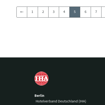
1
2
3
4
5
6
7
Berlin
Hotelverband Deutschland (IHA)