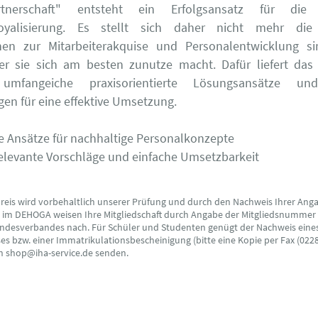
rtnerschaft" entsteht ein Erfolgsansatz für die l
rloyalisierung. Es stellt sich daher nicht mehr di
nen zur Mitarbeiterakquise und Personalentwicklung sin
er sie sich am besten zunutze macht. Dafür liefert das 
umfangeiche praxisorientierte Lösungsansätze un
gen für eine effektive Umsetzung.
e Ansätze für nachhaltige Personalkonzepte
relevante Vorschläge und einfache Umsetzbarkeit
preis wird vorbehaltlich unserer Prüfung und durch den Nachweis Ihrer Ang
s im DEHOGA weisen Ihre Mitgliedschaft durch Angabe der Mitgliedsnummer
ndesverbandes nach. Für Schüler und Studenten genügt der Nachweis eine
s bzw. einer Immatrikulationsbescheinigung (bitte eine Kopie per Fax (0228
an shop@iha-service.de senden.