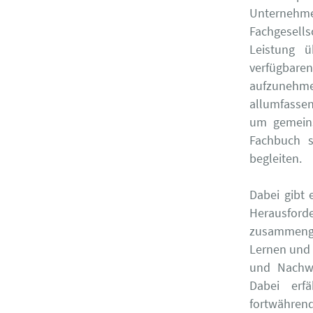
Unterneh
Fachgesells
Leistung ü
verfügbare
aufzunehme
allumfassen
um gemeins
Fachbuch s
begleiten.
Dabei gibt 
Herausforde
zusammenge
Lernen und 
und Nachw
Dabei erf
fortwährend