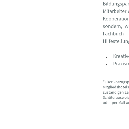
Bildungspa
Mitarbeite
Kooperatio
sondern, w
Fachbuch 
Hilfestellun
Kreativ
Praxis
*) Der Vorzugs
Mitgliedshotel
zuständigen La
Schülerausweise
oder per Mail 