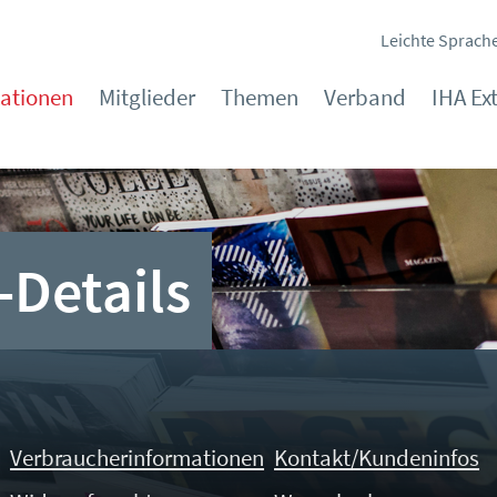
Leichte Sprach
kationen
Mitglieder
Themen
Verband
IHA Ex
-Details
Verbraucherinformationen
Kontakt/Kundeninfos