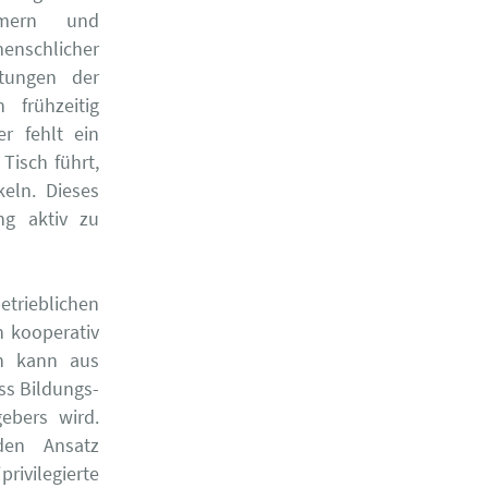
mmern und
menschlicher
rtungen der
 frühzeitig
r fehlt ein
Tisch führt,
eln. Dieses
ng aktiv zu
etrieblichen
n kooperativ
en kann aus
ss Bildungs-
bers wird.
den Ansatz
rivilegierte