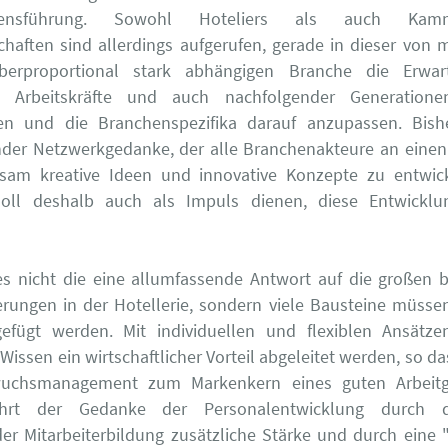
mensführung. Sowohl Hoteliers als auch Ka
chaften sind allerdings aufgerufen, gerade in dieser von 
berproportional stark abhängigen Branche die Erwa
n Arbeitskräfte und auch nachfolgender Generationen
n und die Branchenspezifika darauf anzupassen. Bishe
der Netzwerkgedanke, der alle Branchenakteure an einen 
am kreative Ideen und innovative Konzepte zu entwick
oll deshalb auch als Impuls dienen, diese Entwicklu
es nicht die eine allumfassende Antwort auf die großen b
rungen in der Hotellerie, sondern viele Bausteine müsse
fügt werden. Mit individuellen und flexiblen Ansätz
Wissen ein wirtschaftlicher Vorteil abgeleitet werden, so da
uchsmanagement zum Markenkern eines guten Arbeitge
ährt der Gedanke der Personalentwicklung durch 
er Mitarbeiterbildung zusätzliche Stärke und durch eine "p