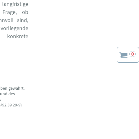
angfristige
e Frage, ob
nvoll sind,
vorliegende
d konkrete
0
aben gewährt.
 und des
s
/92 39 29-9)