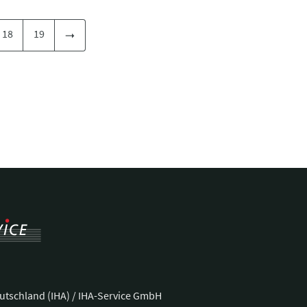
18
19
utschland (IHA) / IHA-Service GmbH