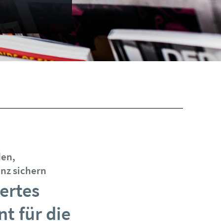
den,
nz sichern
ertes
 für die