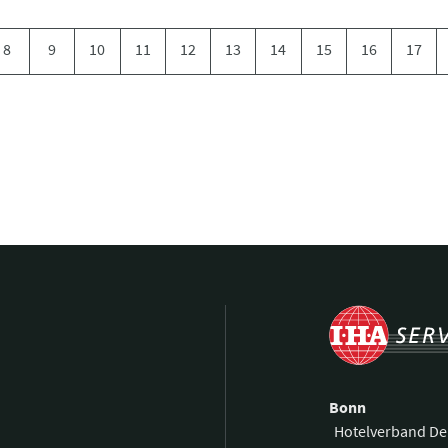
8
9
10
11
12
13
14
15
16
17
Bonn
Hotelverband De