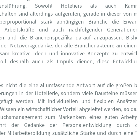
mensführung. Sowohl Hoteliers als auch Ka
chaften sind allerdings aufgerufen, gerade in dieser von 
berproportional stark abhängigen Branche die Erwa
n Arbeitskräfte und auch nachfolgender Generationen
n und die Branchenspezifika darauf anzupassen. Bishe
der Netzwerkgedanke, der alle Branchenakteure an einen 
am kreative Ideen und innovative Konzepte zu entwick
oll deshalb auch als Impuls dienen, diese Entwicklu
es nicht die eine allumfassende Antwort auf die großen b
rungen in der Hotellerie, sondern viele Bausteine müsse
fügt werden. Mit individuellen und flexiblen Ansätz
Wissen ein wirtschaftlicher Vorteil abgeleitet werden, so da
uchsmanagement zum Markenkern eines guten Arbeitge
ährt der Gedanke der Personalentwicklung durch 
er Mitarbeiterbildung zusätzliche Stärke und durch eine "p