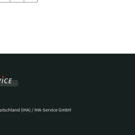
utschland (IHA) / IHA-Service GmbH
ße 37
Telefon:
+49 228 92 39 29-0