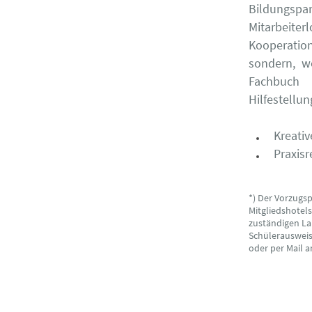
Bildungspa
Mitarbeite
Kooperatio
sondern, w
Fachbuch 
Hilfestellun
Kreativ
Praxis
*) Der Vorzugs
Mitgliedshotel
zuständigen La
Schülerausweise
oder per Mail 