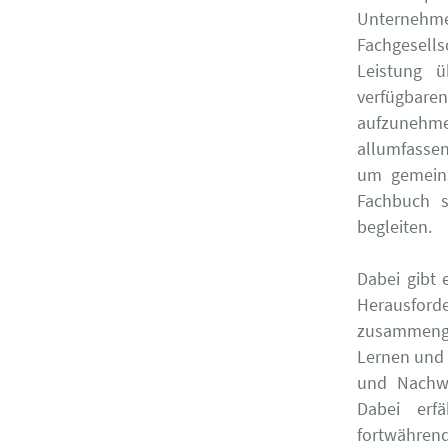
Unterneh
Fachgesells
Leistung ü
verfügbare
aufzunehme
allumfassen
um gemeins
Fachbuch s
begleiten.
Dabei gibt 
Herausforde
zusammenge
Lernen und 
und Nachw
Dabei erf
fortwährend