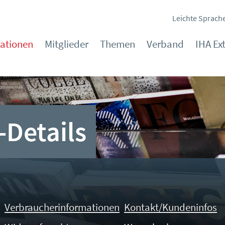
Leichte Sprach
kationen
Mitglieder
Themen
Verband
IHA Ex
-Details
Verbraucherinformationen
Kontakt/Kundeninfos