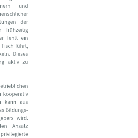
mmern und
menschlicher
rtungen der
 frühzeitig
r fehlt ein
Tisch führt,
eln. Dieses
ng aktiv zu
etrieblichen
n kooperativ
en kann aus
ss Bildungs-
bers wird.
den Ansatz
rivilegierte