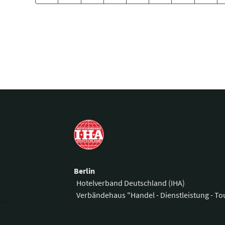
Berlin
Hotelverband Deutschland (IHA)
Verbändehaus "Handel - Dienstleistung - T
Am Weidendamm 1 A
Telefon:
+49 3