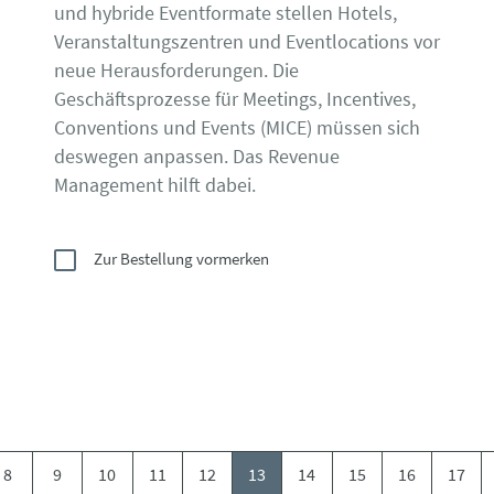
und hybride Eventformate stellen Hotels,
Veranstaltungszentren und Eventlocations vor
neue Herausforderungen. Die
Geschäftsprozesse für Meetings, Incentives,
Conventions und Events (MICE) müssen sich
deswegen anpassen. Das Revenue
Management hilft dabei.
Zur Bestellung vormerken
8
9
10
11
12
13
14
15
16
17