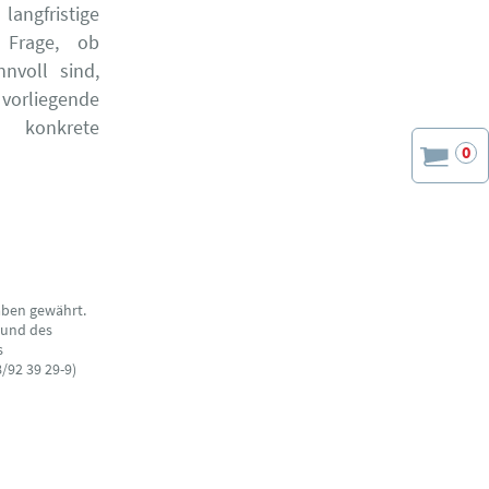
angfristige
e Frage, ob
nvoll sind,
vorliegende
d konkrete
0
aben gewährt.
 und des
s
/92 39 29-9)