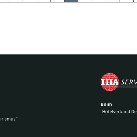
Bonn
Hotelverband De
ourismus"
Kronprinzenstra
0 59 00 99 69-0