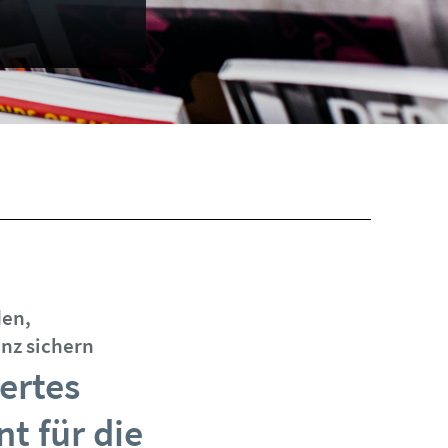
den,
nz sichern
ertes
 für die