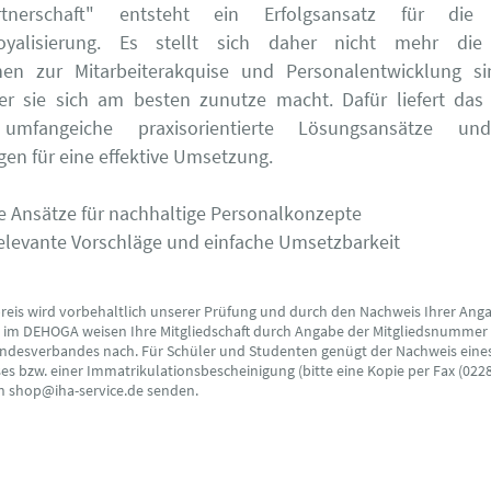
rtnerschaft" entsteht ein Erfolgsansatz für die l
rloyalisierung. Es stellt sich daher nicht mehr di
nen zur Mitarbeiterakquise und Personalentwicklung sin
er sie sich am besten zunutze macht. Dafür liefert das 
umfangeiche praxisorientierte Lösungsansätze un
gen für eine effektive Umsetzung.
e Ansätze für nachhaltige Personalkonzepte
relevante Vorschläge und einfache Umsetzbarkeit
preis wird vorbehaltlich unserer Prüfung und durch den Nachweis Ihrer Ang
s im DEHOGA weisen Ihre Mitgliedschaft durch Angabe der Mitgliedsnummer
ndesverbandes nach. Für Schüler und Studenten genügt der Nachweis eine
s bzw. einer Immatrikulationsbescheinigung (bitte eine Kopie per Fax (0228
an shop@iha-service.de senden.