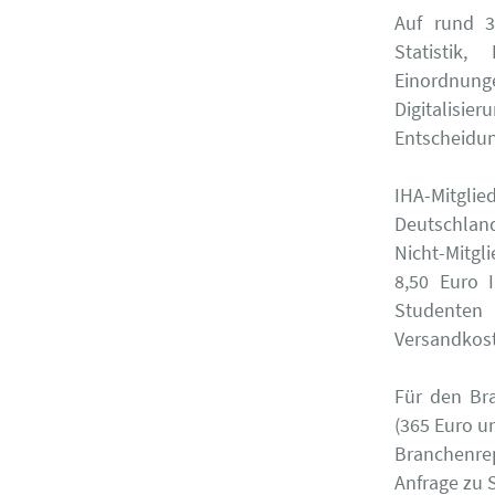
Auf rund 3
Statistik
Einordnun
Digitalisie
Entscheidun
IHA-Mitgli
Deutschland
Nicht-Mitgli
8,50 Euro 
Studenten 
Versandkost
Für den Br
(365 Euro u
Branchenre
Anfrage zu