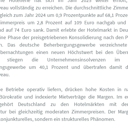
che Hotellerie hat sich im Jahr 2025 weiter erholt
veau vollständig zu erreichen. Die durchschnittliche Zimm
rgleich zum Jahr 2024 um 0,9 Prozentpunkte auf 68,1 Proz
Zimmerpreis um 2,8 Prozent auf 109 Euro nachgab und
d auf 74 Euro sank. Damit erlebte der Hotelmarkt in De
ine Phase der preisgetriebenen Konsolidierung nach den 
en. Das deutsche Beherbergungsgewerbe verzeichnet
Übernachtungen einen neuen Höchstwert bei den Über
tig stiegen die Unternehmensinsolvenzen im k
ngsgewerbe um 40,1 Prozent und übertrafen damit d
veau.
e Betriebe operativ liefern, drücken hohe Kosten in n
Bürokratie und indexierte Mietverträge die Margen. Im 
 gehört Deutschland zu den Hotelmärkten mit de
ktur bei gleichzeitig moderaten Zimmerpreisen. Der Marg
konjunkturelles, sondern ein strukturelles Phänomen.