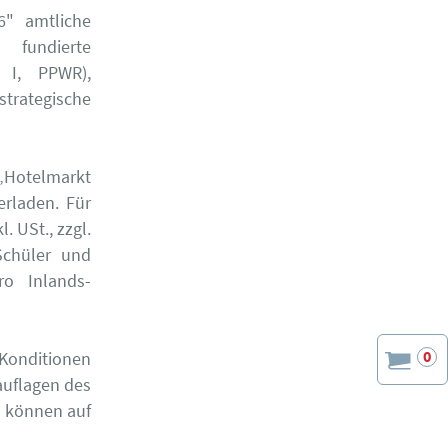
6" amtliche
 fundierte
 I, PPWR),
strategische
„Hotelmarkt
erladen. Für
. USt., zzgl.
Schüler und
ro Inlands-
0
Konditionen
auflagen des
 können auf