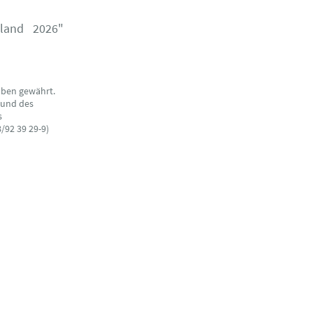
hland 2026"
aben gewährt.
 und des
s
/92 39 29-9)