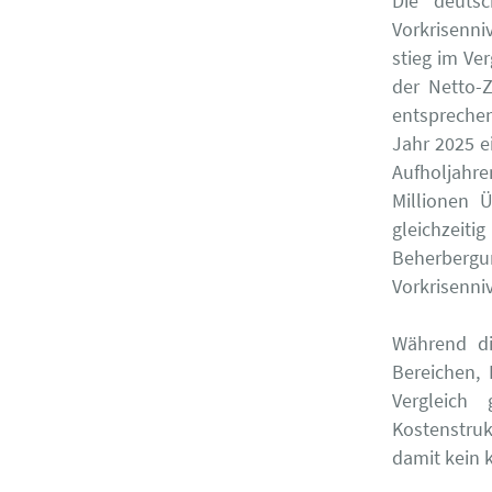
Die deuts
Vorkrisenni
stieg im Ve
der Netto-
entsprechen
Jahr 2025 e
Aufholjahr
Millionen 
gleichzei
Beherbergu
Vorkrisenni
Während di
Bereichen, 
Vergleich
Kostenstru
damit kein 