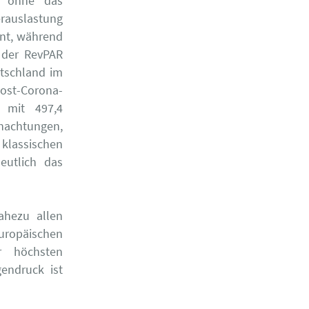
, ohne das
erauslastung
ent, während
 der RevPAR
utschland im
Post-Corona-
e mit 497,4
nachtungen,
lassischen
eutlich das
ahezu allen
europäischen
r höchsten
endruck ist