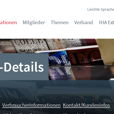
Leichte Sprach
kationen
Mitglieder
Themen
Verband
IHA Ex
-Details
Verbraucherinformationen
Kontakt/Kundeninfos