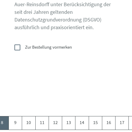
Auer-Reinsdorff unter Berücksichtigung der
seit drei Jahren geltenden
Datenschutzgrundverordnung (DSGVO)
ausführlich und praxisorientiert ein.
Zur Bestellung vormerken
8
9
10
11
12
13
14
15
16
17