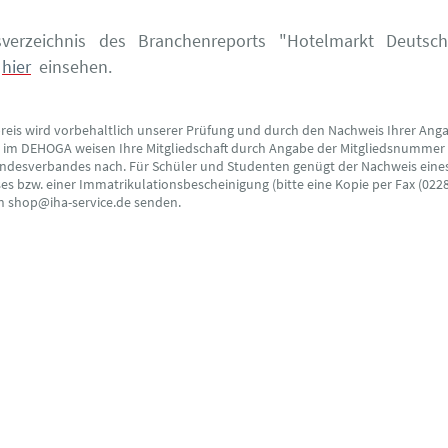
sverzeichnis des Branchenreports "Hotelmarkt Deutsc
hier
einsehen.
preis wird vorbehaltlich unserer Prüfung und durch den Nachweis Ihrer Ang
s im DEHOGA weisen Ihre Mitgliedschaft durch Angabe der Mitgliedsnummer
ndesverbandes nach. Für Schüler und Studenten genügt der Nachweis eine
s bzw. einer Immatrikulationsbescheinigung (bitte eine Kopie per Fax (0228
an shop@iha-service.de senden.