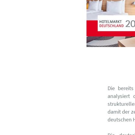
Die bereit
analysiert
strukturell
damit der z
deutschen 