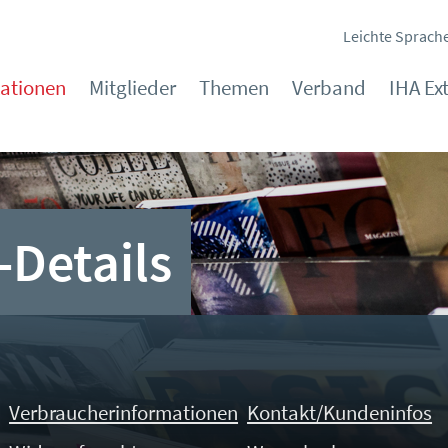
Leichte Sprach
kationen
Mitglieder
Themen
Verband
IHA Ex
-Details
Verbraucherinformationen
Kontakt/Kundeninfos