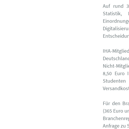
Auf rund 3
Statistik
Einordnun
Digitalisie
Entscheidun
IHA-Mitgli
Deutschland
Nicht-Mitgli
8,50 Euro 
Studenten 
Versandkost
Für den Br
(365 Euro u
Branchenre
Anfrage zu