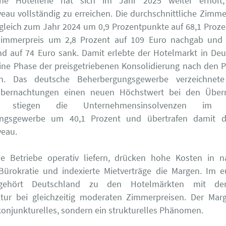
che Hotellerie hat sich im Jahr 2025 weiter erholt
veau vollständig zu erreichen. Die durchschnittliche Zimm
rgleich zum Jahr 2024 um 0,9 Prozentpunkte auf 68,1 Proz
Zimmerpreis um 2,8 Prozent auf 109 Euro nachgab und
d auf 74 Euro sank. Damit erlebte der Hotelmarkt in De
ine Phase der preisgetriebenen Konsolidierung nach den 
en. Das deutsche Beherbergungsgewerbe verzeichnet
Übernachtungen einen neuen Höchstwert bei den Über
tig stiegen die Unternehmensinsolvenzen im k
ngsgewerbe um 40,1 Prozent und übertrafen damit d
veau.
e Betriebe operativ liefern, drücken hohe Kosten in n
Bürokratie und indexierte Mietverträge die Margen. Im 
 gehört Deutschland zu den Hotelmärkten mit de
ktur bei gleichzeitig moderaten Zimmerpreisen. Der Marg
konjunkturelles, sondern ein strukturelles Phänomen.