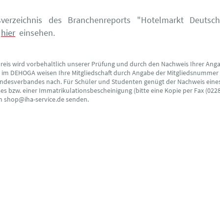
sverzeichnis des Branchenreports "Hotelmarkt Deutsc
hier
einsehen.
preis wird vorbehaltlich unserer Prüfung und durch den Nachweis Ihrer Ang
s im DEHOGA weisen Ihre Mitgliedschaft durch Angabe der Mitgliedsnummer
ndesverbandes nach. Für Schüler und Studenten genügt der Nachweis eine
s bzw. einer Immatrikulationsbescheinigung (bitte eine Kopie per Fax (0228
an shop@iha-service.de senden.