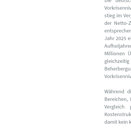
Die deuts
Vorkrisenni
stieg im Ve
der Netto-
entsprechen
Jahr 2025 e
Aufholjahr
Millionen 
gleichzei
Beherbergu
Vorkrisenni
Während di
Bereichen, 
Vergleich
Kostenstru
damit kein 