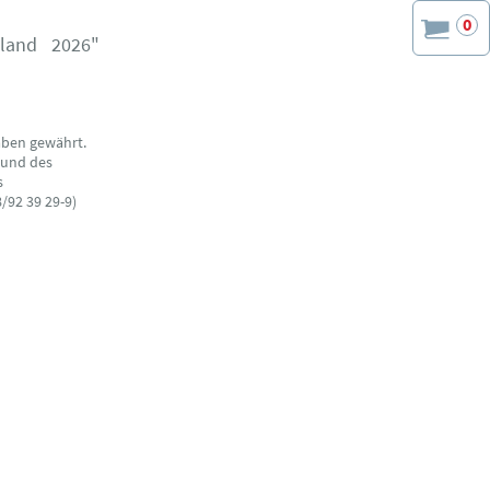
0
hland 2026"
aben gewährt.
 und des
s
/92 39 29-9)