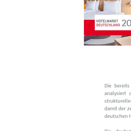
Die bereit
analysiert
strukturell
damit der z
deutschen 