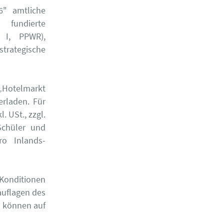
6" amtliche
 fundierte
 I, PPWR),
strategische
„Hotelmarkt
erladen. Für
. USt., zzgl.
Schüler und
ro Inlands-
Konditionen
auflagen des
 können auf