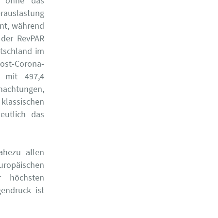
, ohne das
erauslastung
ent, während
 der RevPAR
utschland im
Post-Corona-
e mit 497,4
nachtungen,
lassischen
eutlich das
ahezu allen
europäischen
r höchsten
endruck ist