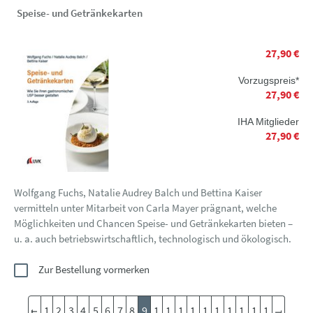
Speise- und Getränkekarten
27,90 €
Vorzugspreis*
27,90 €
IHA Mitglieder
27,90 €
Wolfgang Fuchs, Natalie Audrey Balch und Bettina Kaiser
vermitteln unter Mitarbeit von Carla Mayer prägnant, welche
Möglichkeiten und Chancen Speise- und Getränkekarten bieten –
u. a. auch betriebswirtschaftlich, technologisch und ökologisch.
Zur Bestellung vormerken
1
2
3
4
5
6
7
8
9
1
1
1
1
1
1
1
1
1
1