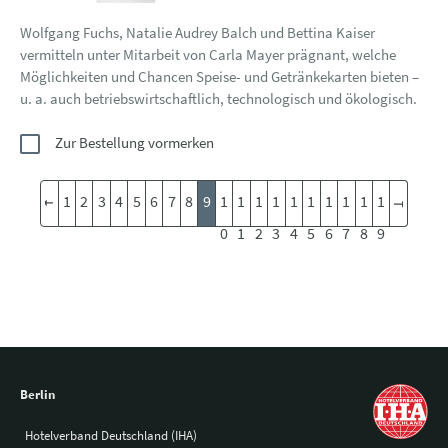
Wolfgang Fuchs, Natalie Audrey Balch und Bettina Kaiser
vermitteln unter Mitarbeit von Carla Mayer prägnant, welche
Möglichkeiten und Chancen Speise- und Getränkekarten bieten –
u. a. auch betriebswirtschaftlich, technologisch und ökologisch.
Zur Bestellung vormerken
1
2
3
4
5
6
7
8
9
1
1
1
1
1
1
1
1
1
1
0
1
2
3
4
5
6
7
8
9
Berlin
Hotelverband Deutschland (IHA)