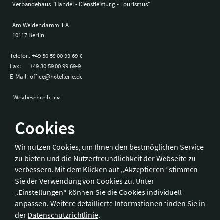
Verbändehaus "Handel - Dienstleistung - Tourismus"
Am Weidendamm 1 A
10117 Berlin
Telefon:
+49 30 59 00 99 69-0
Fax:
+49 30 59 00 99 69-9
E-Mail:
office@hotellerie.de
Wegbeschreibung
Cookies
Bonn
Wir nutzen Cookies, um Ihnen den bestmöglichen Service
zu bieten und die Nutzerfreundlichkeit der Webseite zu
Hotelverband Deutschland (IHA) / IHA-Service GmbH
verbessern. Mit dem Klicken auf „Akzeptieren“ stimmen
Kronprinzenstraße 37
Sie der Verwendung von Cookies zu. Unter
53173 Bonn
„Einstellungen“ können Sie die Cookies individuell
anpassen. Weitere detaillierte Informationen finden Sie in
Telefon:
+49 228 92 39 29-0
der
Datenschutzrichtlinie
.
Fax:
+49 228 92 39 29-9