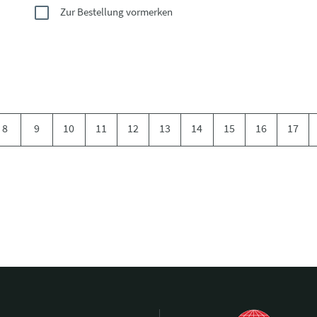
Zur Bestellung vormerken
8
9
10
11
12
13
14
15
16
17