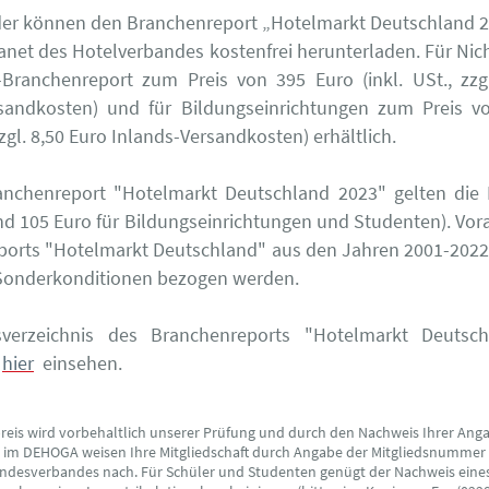
der können den Branchenreport „Hotelmarkt Deutschland 2
tranet des Hotelverbandes kostenfrei herunterladen. Für Nich
-Branchenreport zum Preis von 395 Euro (inkl. USt., zzg
rsandkosten) und für Bildungseinrichtungen zum Preis v
 zzgl. 8,50 Euro Inlands-Versandkosten) erhältlich.
anchenreport "Hotelmarkt Deutschland 2023" gelten die 
nd 105 Euro für Bildungseinrichtungen und Studenten). Vor
ports "Hotelmarkt Deutschland" aus den Jahren 2001-2022
 Sonderkonditionen bezogen werden.
sverzeichnis des Branchenreports "Hotelmarkt Deutsc
hier
einsehen.
preis wird vorbehaltlich unserer Prüfung und durch den Nachweis Ihrer Ang
s im DEHOGA weisen Ihre Mitgliedschaft durch Angabe der Mitgliedsnummer
ndesverbandes nach. Für Schüler und Studenten genügt der Nachweis eine