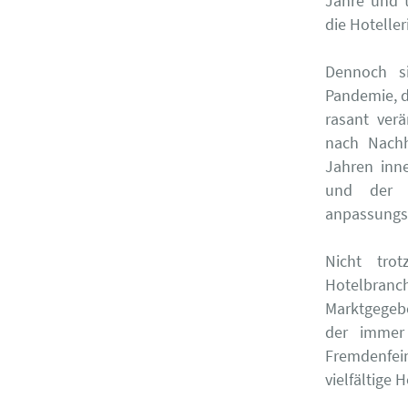
Jahre und t
die Hoteller
Dennoch si
Pandemie, d
rasant ver
nach Nachh
Jahren inn
und der G
anpassungsf
Nicht tro
Hotelbranc
Marktgegebe
der immer 
Fremdenfein
vielfältige