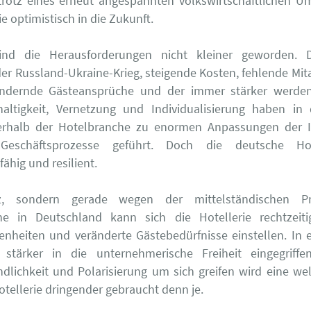
rotz eines erneut angespannten volkswirtschaftlichen Um
ie optimistisch in die Zukunft.
nd die Herausforderungen nicht kleiner geworden. 
er Russland-Ukraine-Krieg, steigende Kosten, fehlende Mitar
ändernde Gästeansprüche und der immer stärker werd
altigkeit, Vernetzung und Individualisierung haben in 
erhalb der Hotelbranche zu enormen Anpassungen der In
eschäftsprozesse geführt. Doch die deutsche Hote
ähig und resilient.
tz, sondern gerade wegen der mittelständischen P
he in Deutschland kann sich die Hotellerie rechtzeit
nheiten und veränderte Gästebedürfnisse einstellen. In ei
stärker in die unternehmerische Freiheit eingegriff
dlichkeit und Polarisierung um sich greifen wird eine we
 Hotellerie dringender gebraucht denn je.