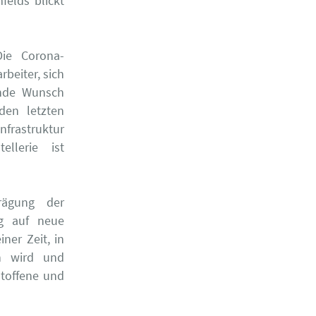
felds blickt
Die Corona-
beiter, sich
ende Wunsch
den letzten
frastruktur
llerie ist
rägung der
ig auf neue
ner Zeit, in
en wird und
ltoffene und