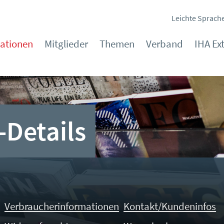
Leichte Sprach
kationen
Mitglieder
Themen
Verband
IHA Ex
-Details
Verbraucherinformationen
Kontakt/Kundeninfos