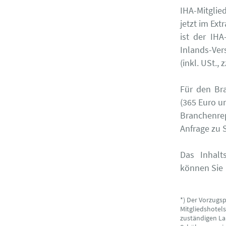
IHA-Mitglie
jetzt im Ex
ist der IHA
Inlands-Ve
(inkl. USt.,
Für den Br
(365 Euro u
Branchenre
Anfrage zu
Das Inhalt
können Sie
*) Der Vorzugs
Mitgliedshotel
zuständigen La