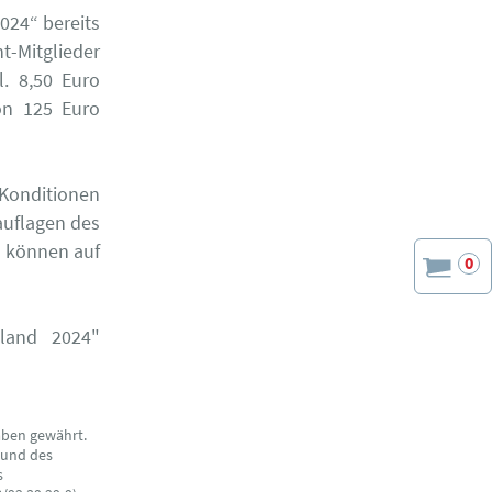
024“ bereits
t-Mitglieder
l. 8,50 Euro
on 125 Euro
Konditionen
auflagen des
 können auf
0
hland 2024"
aben gewährt.
 und des
s