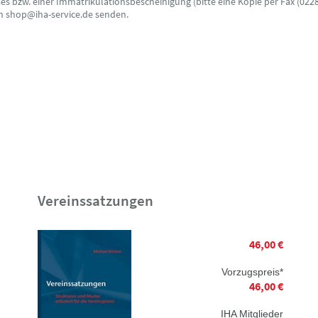
s bzw. einer Immatrikulationsbescheinigung (bitte eine Kopie per Fax (0228
an shop@iha-service.de senden.
Vereinssatzungen
46,00 €
Vorzugspreis*
46,00 €
IHA Mitglieder