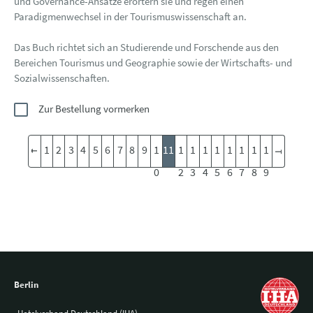
und Governance-Ansätze erörtern sie und regen einen
Paradigmenwechsel in der Tourismuswissenschaft an.
Das Buch richtet sich an Studierende und Forschende aus den
Bereichen Tourismus und Geographie sowie der Wirtschafts- und
Sozialwissenschaften.
Zur Bestellung vormerken
1
2
3
4
5
6
7
8
9
1
11
1
1
1
1
1
1
1
1
0
2
3
4
5
6
7
8
9
Berlin