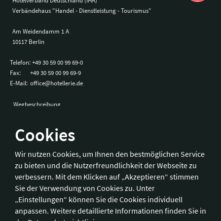
Hotelverband Deutschland (IHA)
Verbändehaus "Handel - Dienstleistung - Tourismus"
Am Weidendamm 1 A
10117 Berlin
Telefon:
+49 30 59 00 99 69-0
Fax:
+49 30 59 00 99 69-9
E-Mail:
office@hotellerie.de
Wegbeschreibung
Cookies
Bonn
Wir nutzen Cookies, um Ihnen den bestmöglichen Service
zu bieten und die Nutzerfreundlichkeit der Webseite zu
Hotelverband Deutschland (IHA) / IHA-Service GmbH
verbessern. Mit dem Klicken auf „Akzeptieren“ stimmen
Kronprinzenstraße 37
Sie der Verwendung von Cookies zu. Unter
53173 Bonn
„Einstellungen“ können Sie die Cookies individuell
anpassen. Weitere detaillierte Informationen finden Sie in
Telefon:
+49 228 92 39 29-0