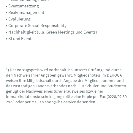
• Eventumsetzung
• Risikomanagement
• Evaluierung
• Corporate Social Responsibility
• Nachhaltigkeit (u.a. Green Meetings und Events)
• KI und Events
*) Der Vorzugspreis wird vorbehaltlich unserer Prüfung und durch
den Nachweis Ihrer Angaben gewährt. Mitgliedshotels im DEHOGA
weisen Ihre Mitgliedschaft durch Angabe der Mitgliedsnummer und
des zuständigen Landesverbandes nach. Für Schüler und Studenten
genügt der Nachweis eines Schülerausweises bzw. einer
Immatrikulationsbescheinigung (bitte eine Kopie per Fax (0228/92 39
29-9) oder per Mail an shop@iha-service.de senden.