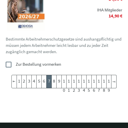
IHA Mitglieder
14,90 €
Bestimmte Arbeitnehmerschutzgesetze sind aushangpflichtig und
müssen jedem Arbeitnehmer leicht lesbar und zu jeder Zeit
zugänglich gemacht werden.
Zur Bestellung vormerken
1
2
3
4
5
6
7
8
9
1
1
1
1
1
1
1
1
1
1
0
1
2
3
4
5
6
7
8
9