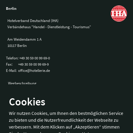
Berlin
Hotelverband Deutschland (IHA)
Verbändehaus "Handel - Dienstleistung - Tourismus"
Am Weidendamm 1 A
10117 Berlin
Telefon:
+49 30 59 00 99 69-0
Fax:
+49 30 59 00 99 69-9
E-Mail:
office@hotellerie.de
Wegbeschreibung
Cookies
Bonn
Wir nutzen Cookies, um Ihnen den bestmöglichen Service
zu bieten und die Nutzerfreundlichkeit der Webseite zu
Hotelverband Deutschland (IHA) / IHA-Service GmbH
verbessern. Mit dem Klicken auf „Akzeptieren“ stimmen
Kronprinzenstraße 37