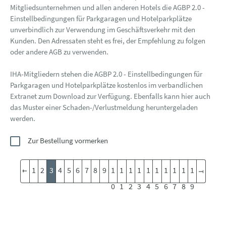
Mitgliedsunternehmen und allen anderen Hotels die AGBP 2.0 -
Einstellbedingungen für Parkgaragen und Hotelparkplätze
unverbindlich zur Verwendung im Geschäftsverkehr mit den
Kunden. Den Adressaten steht es frei, der Empfehlung zu folgen
oder andere AGB zu verwenden.
IHA-Mitgliedern stehen die AGBP 2.0 - Einstellbedingungen für
Parkgaragen und Hotelparkplätze kostenlos im verbandlichen
Extranet zum Download zur Verfügung. Ebenfalls kann hier auch
das Muster einer Schaden-/Verlustmeldung heruntergeladen
werden.
Zur Bestellung vormerken
1
2
3
4
5
6
7
8
9
1
1
1
1
1
1
1
1
1
1
0
1
2
3
4
5
6
7
8
9